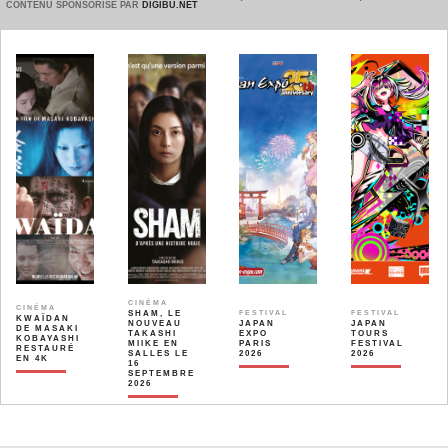
CONTENU SPONSORISÉ PAR
DIGIBU.NET
CINÉMA
CINÉMA
SHAM, LE
FESTIVAL
FESTIVAL
KWAÏDAN
NOUVEAU
JAPAN
JAPAN
DE MASAKI
TAKASHI
EXPO
TOURS
KOBAYASHI
MIIKE EN
PARIS
FESTIVAL
RESTAURÉ
SALLES LE
2026
2026
EN 4K
16
SEPTEMBRE
2026