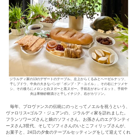
ジラルディ家の13のデザートのテーブル。左上からくるみとヘーゼルナッツ、
干しブドウ、中央の大きなパンが「ポンプ・ア・ユイル」、その右にナツメヤ
シ、その後ろにメロンと白ヌガーと黒ヌガー。手前左がオレイエット、手前中
央は果物砂糖漬けと干しイチジク、右がカリソン。
毎年、プロヴァンスの伝統にのっとってノエルを祝うという、
ヴァロリス=ゴルフ・ジュアンの、ジラルディ家を訪れました。
フランソワーズさんと娘のソフィさん、お孫さんのエグランティ
ーヌさん3世代、そしてソフィさんのいとこフィリップさんが、
お菓子と、24日の夕食のテーブルセッティングをして迎えてくれ