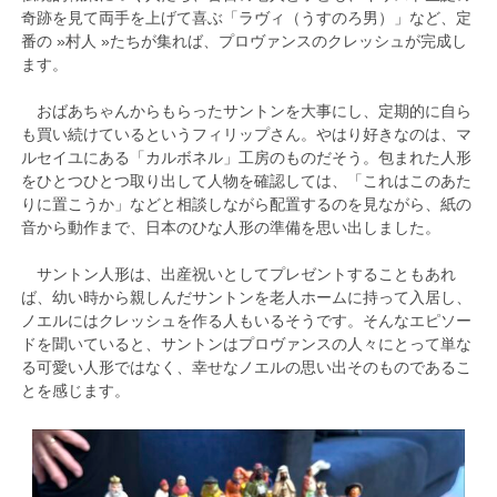
奇跡を見て両手を上げて喜ぶ「ラヴィ（うすのろ男）」など、定
番の »村人 »たちが集れば、プロヴァンスのクレッシュが完成し
ます。
おばあちゃんからもらったサントンを大事にし、定期的に自ら
も買い続けているというフィリップさん。やはり好きなのは、マ
ルセイユにある「カルボネル」工房のものだそう。包まれた人形
をひとつひとつ取り出して人物を確認しては、「これはこのあた
りに置こうか」などと相談しながら配置するのを見ながら、紙の
音から動作まで、日本のひな人形の準備を思い出しました。
サントン人形は、出産祝いとしてプレゼントすることもあれ
ば、幼い時から親しんだサントンを老人ホームに持って入居し、
ノエルにはクレッシュを作る人もいるそうです。そんなエピソー
ドを聞いていると、サントンはプロヴァンスの人々にとって単な
る可愛い人形ではなく、幸せなノエルの思い出そのものであるこ
とを感じます。