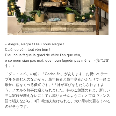
« Alègre, alègre ! Dièu nous alègre !
Calèndo vèn, tout vèn bèn !
Dièu nous fague la gràci de vèire l’an que vèn,
e se noun sian pas maï, que noun fuguèn pas mèns ! »(訳*は文
中に）
「グロ・スペ」の前に「Cacho-fio」があります。お祝いのテー
ブルを囲む人のなかから、最年長者と最年少者がふたりで一緒に
暖炉に薪をくべる儀式です。*「神が喜びをもたらされますよ
う。ノエルを無事に迎えられました。神のご加護のもと、新しい
年は家族が増えないにしても減りませんように」とプロヴァンス
語で唱えながら、3日3晩燃え続けられる、太い果樹の薪をくべる
のだそうです。