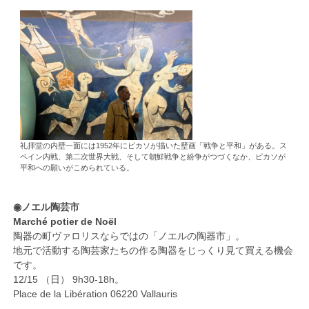
礼拝堂の内壁一面には1952年にピカソが描いた壁画「戦争と平和」がある。ス
ペイン内戦、第二次世界大戦、そして朝鮮戦争と紛争がつづくなか、ピカソが
平和への願いがこめられている。
◉ノエル陶芸市
Marché potier de Noël
陶器の町ヴァロリスならではの「ノエルの陶器市」。
地元で活動する陶芸家たちの作る陶器をじっくり見て買える機会
です。
12/15 （日） 9h30-18h。
Place de la Libération 06220 Vallauris