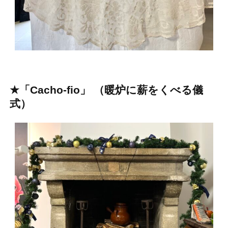
★
「Cacho-fio」 （暖炉に薪をくべる儀
式）