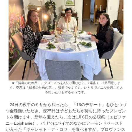
★「貧者のため席」。グロ・スペを3人で囲むなら、1席多く、4席用意しま
す。空席は「貧者のための席」。貧者でなくても、ひとりでノエルを過ごす人
を招いたりもするそうです。
24日の夜中のミサから戻ったら、「13のデザート」をひとつづ
つ全種類いただき、翌25日は子どもたちが待ちに待ったプレゼン
トを開けます。新年を迎えたら、次は1月6日の公現祭（エピファ
ニーÉpiphanie）。パリではパイ地のなかにアーモンドペースト
が入った「ギャレット・デ・ロワ」を食べますが、プロヴァンス