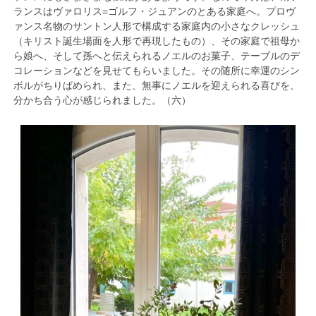
ランスはヴァロリス=ゴルフ・ジュアンのとある家庭へ。プロヴ
ァンス名物のサントン人形で構成する家庭内の小さなクレッシュ
（キリスト誕生場面を人形で再現したもの）、その家庭で祖母か
ら娘へ、そして孫へと伝えられるノエルのお菓子、テーブルのデ
コレーションなどを見せてもらいました。その随所に幸運のシン
ボルがちりばめられ、また、無事にノエルを迎えられる喜びを、
分かち合う心が感じられました。（六）