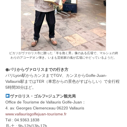
ピカソがヴァロリス市に贈った「羊を抱く男」像のある広場で、マルシェの終
わりのアコーデオン弾き。いまも芸術家の魂が広場にやどっているようだ。
◉パリからヴァロリスまでの行き方
パリLyon駅からカンヌまでTGV、カンヌからGolfe-Juan-
Vallauris駅まではTER（車窓からの景色がすばらしい）で全行程
5時間30分ほど。
ヴァロリス・ゴルフ=ジュアン観光局
Office de Tourisme de Vallauris Golfe-Juan：
4. av. Georges Clemenceau 06220 Vallauris
www.vallaurisgolfejuan-tourisme.fr
Tél : 04.9363.1838
月-土 : 9h-12h/13h-17h