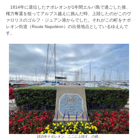
1814年に退位したナポレオンが1年間エルバ島で過ごした後、
権力奪還を狙ってアルプス越えに挑んだ時、上陸したのがこのヴ
ァロリスのゴルフ・ジュアン港からでした。それがこの町をナポ
レオン街道（Route Napoléon）の出発地点としているゆえんで
す。
1815年ナポレオン、ここに上陸す、の碑。