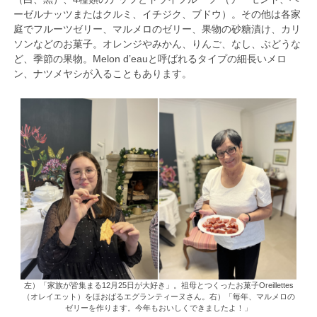
ーゼルナッツまたはクルミ、イチジク、ブドウ）。その他は各家
庭でフルーツゼリー、マルメロのゼリー、果物の砂糖漬け、カリ
ソンなどのお菓子。オレンジやみかん、りんご、なし、ぶどうな
ど、季節の果物。Melon d’eauと呼ばれるタイプの細長いメロ
ン、ナツメヤシが入ることもあります。
左）「家族が皆集まる12月25日が大好き」。祖母とつくったお菓子Oreillettes
（オレイエット）をほおばるエグランティーヌさん。右）「毎年、マルメロの
ゼリーを作ります。今年もおいしくできましたよ！」