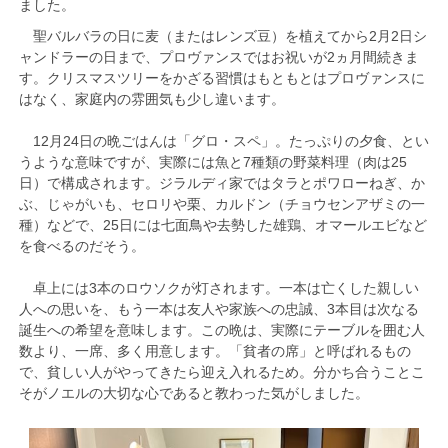
ました。
聖バルバラの日に麦（またはレンズ豆）を植えてから2月2日シ
ャンドラーの日まで、プロヴァンスではお祝いが2ヵ月間続きま
す。クリスマスツリーをかざる習慣はもともとはプロヴァンスに
はなく、家庭内の雰囲気も少し違います。
12月24日の晩ごはんは「グロ・スペ」。たっぷりの夕食、とい
うような意味ですが、実際には魚と7種類の野菜料理（肉は25
日）で構成されます。ジラルディ家ではタラとポワローねぎ、か
ぶ、じゃがいも、セロリや栗、カルドン（チョウセンアザミの一
種）などで、25日には七面鳥や去勢した雄鶏、オマールエビなど
を食べるのだそう。
卓上には3本のロウソクが灯されます。一本は亡くした親しい
人への思いを、もう一本は友人や家族への忠誠、3本目は次なる
誕生への希望を意味します。この晩は、実際にテーブルを囲む人
数より、一席、多く用意します。「貧者の席」と呼ばれるもの
で、貧しい人がやってきたら迎え入れるため。分かち合うことこ
そがノエルの大切な心であると教わった気がしました。