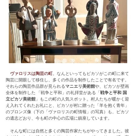
ヴァロリスは陶芸の町
。なんといってもピカソがこの町に来て
陶芸に開眼して移住し、多くの作品を制作したことで有名です。
それらの陶芸作品群が見られる
マニエリ美術館
や、ピカソが壁画
全体を制作した 「戦争と平和」の礼拝堂がある「
戦争と平和 国
立ピカソ美術館
」もこの町の人気スポット。村人たちが暖かく迎
え入れてくれたお礼にと、ピカソが村に贈った「羊を抱く青年」
のブロンズ像（下の「ヴァロリスの町情報」の写真）も、ピカソ
の遺志どおり、今も町の中心の広場に鎮座しています。
そんな町には自然と多くの陶芸作家たちがやってきました。彼