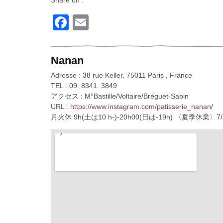
Facebook
Email
Nanan
Adresse : 38 rue Keller, 75011 Paris , France
TEL : 09. 8341. 3849
アクセス : M°Bastille/Voltaire/Bréguet-Sabin
URL :
https://www.instagram.com/patisserie_nanan/
月火休 9h(土は10 h-)-20h00(日は-19h) 〈夏季休業〉7/2