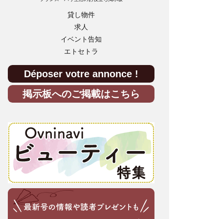
貸し物件
求人
イベント告知
エトセトラ
Déposer votre annonce !
掲示板へのご掲載はこちら