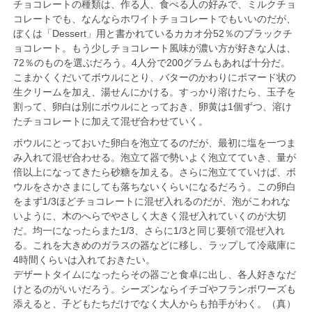
チョコレートの種類は、作る人、食べる人の好みで、ミルクチョ
コレートでも、なんならホワイトチョコレートでもいいのだが、
ぼくは「Dessert」用と書かれているカカオ分52％のブラックチ
ョコレート。もう少しチョコレート風味が濃い方が好きな人は、
72％のものを選ぶだろう。4人分で200グラムもあれば十分だ。
こまかくくだいてボウルにとり、バターのかわりにポマード状の
生クリームを加え、湯せんにかける。すっかり溶けたら、玉子を
割って、卵白は別にボウルにとっておき、卵黄は1個ずつ、溶け
たチョコレートに加えて混ぜ合わせていく。
ボウルにとっておいた卵白を泡立てるのだが、最初に塩を一つま
み入れて混ぜ合わせる。泡立て器で勢いよく泡立てていき、量が
倍以上になってきたら砂糖を加える。さらに泡立てていけば、ボ
ウルをさかさまにしても落ちないくらいになるだろう。この卵白
をまず1/3ほどチョコレートに混ぜ入れるのだが、泡がこわれな
いように、木のへらでやさしく大きく混ぜ入れていくのが大切
だ。均一になったらまた1/3、さらに1/3と同じ要領で混ぜ入れ
る。これを大きめのガラスの器などに移し、ラップして冷蔵庫に
4時間くらいは入れておきたい。
デザートタイムになったらその器ごと食卓に出し、各人好きなだ
けとるのがいいだろう。シーズンならイチゴやフランボワーズも
添えると、子どもたちだけでなく大人からも拍手がわく。（真）