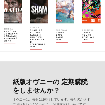
CINÉMA
CINÉMA
SHAM, LE
FESTIVAL
FESTIVAL
KWAÏDAN
NOUVEAU
JAPAN
JAPAN
DE MASAKI
TAKASHI
EXPO
TOURS
KOBAYASHI
MIIKE EN
PARIS
FESTIVAL
RESTAURÉ
SALLES LE
2026
2026
EN 4K
16
SEPTEMBRE
2026
紙版オヴニーの 定期購読
をしませんか？
オヴニーは、毎月1回発行しています。毎号欠かさず
にお読みいただくために、 定期購読はいかがです