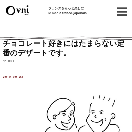
フランスをもっと楽しむ
le media franco-japonais
Home
フランスで暮らす
特選レシピ集
デザート
チョコレート好きにはたまらない定
番のデザートです。
N° 881
2019-09-23