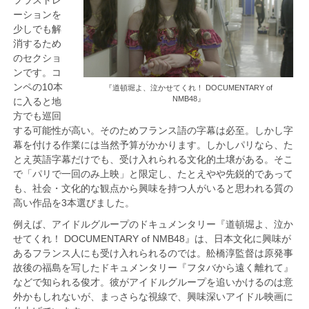
ーションを
少しでも解
消するため
のセクショ
ンです。コ
ンペの10本
『道頓堀よ、泣かせてくれ！ DOCUMENTARY of
NMB48』
に入ると地
方でも巡回
する可能性が高い。そのためフランス語の字幕は必至。しかし字
幕を付ける作業には当然予算がかかります。しかしパリなら、た
とえ英語字幕だけでも、受け入れられる文化的土壌がある。そこ
で「パリで一回のみ上映」と限定し、たとえやや先鋭的であって
も、社会・文化的な観点から興味を持つ人がいると思われる質の
高い作品を3本選びました。
例えば、アイドルグループのドキュメンタリー『道頓堀よ、泣か
せてくれ！ DOCUMENTARY of NMB48』は、日本文化に興味が
あるフランス人にも受け入れられるのでは。舩橋淳監督は原発事
故後の福島を写したドキュメンタリー『フタバから遠く離れて』
などで知られる俊才。彼がアイドルグループを追いかけるのは意
外かもしれないが、まっさらな視線で、興味深いアイドル映画に