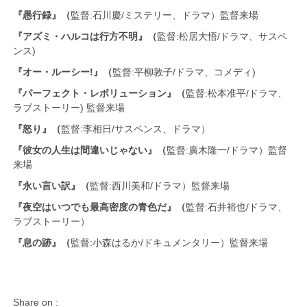
『愚行録』（
監督:石川慶/ミステリー、ドラマ）監督来場
『アズミ・ハルコは行方不明』（
監督:松居大悟/ドラマ、サスペ
ンス)
『オー・ルーシー!』（
監督:平柳敦子/ドラマ、コメディ)
『パーフェクト・レボリューション』（
監督:松本准平/ドラマ、
ラブストーリー) 監督来場
『怒り』（
監督:李相日/サスペンス、ドラマ）
『彼女の人生は間違いじゃない』（
監督:廣木隆一/ドラマ）監督
来場
『永い言い訳』（
監督:西川美和/ドラマ）監督来場
『夜空はいつでも最高密度の青色だ』（
監督:石井裕也/ドラマ、
ラブストーリー）
『息の跡』（
監督:小森はるか/ドキュメンタリー）監督来場
Share on :