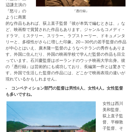
辺謙主演の
『怒り』の
『愚行録』
ように商業
的な作品もあれば、荻上直子監督『彼が本気で編むときは、』な
ど、映画祭で賞賛された作品もあります。ジャンルもコメディ・
ドラマ、ミステリー、スリラー、ラブストーリー、ドキュメンタ
リーと、多様性がさらに増した印象。20～30代の若手監督の作品
が中心とはいえ、廣木隆一監督のようなベテランの秀作もありま
す。外国に住んだり、外国の映画学校で学んだ監督の作品も目立
っています。石川慶監督はポーランドのウッチ映画大学出身。彼
の『愚行録』は芸術的にも成功しており、長編第一作とは驚きで
す。外国で生活した監督の作品には、どこかで映画表現の違いが
現れているかもしれません。
- コンペティション部門の監督は男性6人、女性4人。女性監督
も多いですね。
女性は西川
美和監督、
荻上直子監
督、平柳敦
子監督、そ