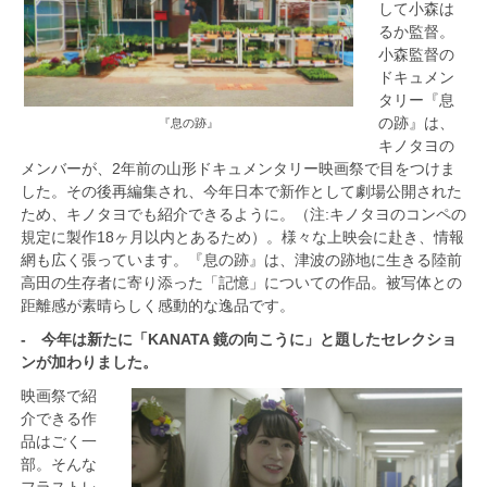
して小森は
るか監督。
小森監督の
ドキュメン
タリー『息
の跡』は、
『息の跡』
キノタヨの
メンバーが、2年前の山形ドキュメンタリー映画祭で目をつけま
した。その後再編集され、今年日本で新作として劇場公開された
ため、キノタヨでも紹介できるように。（注:キノタヨのコンペの
規定に製作18ヶ月以内とあるため）。様々な上映会に赴き、
情報
網も広く張っています。『息の跡』は、津波の跡地に生きる陸前
高田の生存者に寄り添った「記憶」についての作品。被写体との
距離感が素晴らしく感動的な逸品です。
- 今年は新たに「KANATA 鏡の向こうに」と題したセレクショ
ンが加わりました。
映画祭で紹
介できる作
品はごく一
部。そんな
フラストレ