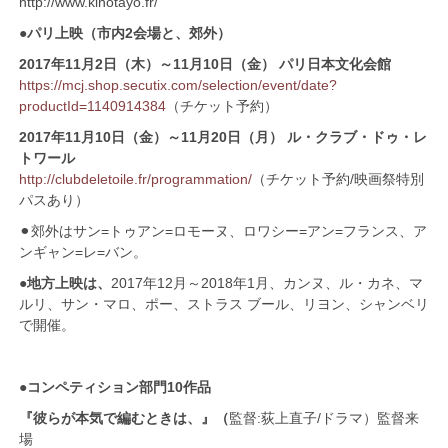
http://www.kinotayo.fr/
●パリ上映（市内2会場と、郊外）
2017年11月2日（木）～11月10日（金） パリ日本文化会館
https://mcj.shop.secutix.com/selection/event/date?
productId=1140914384
（チケット予約）
2017年11月10日（金）～11月20日（月） ル・クラブ・ドゥ・レ
トワール
http://clubdeletoile.fr/programmation/
（チケット予約/映画祭特別
パスあり）
⚫︎郊外はサン=トゥアン=ロモーヌ、ロワシー=アン=フランス、ア
ンギャン=レ=バン。
●地方上映は、
2017年12月～2018年1月、カンヌ、ル・カネ、マ
ルリ、サン・マロ、ポー、ストラス ブール、リヨン、シャンベリ
で開催。
●
コンペティション部門10作品
『彼らが本気で編むときは、』（
監督:荻上直子/ドラマ）監督来
場