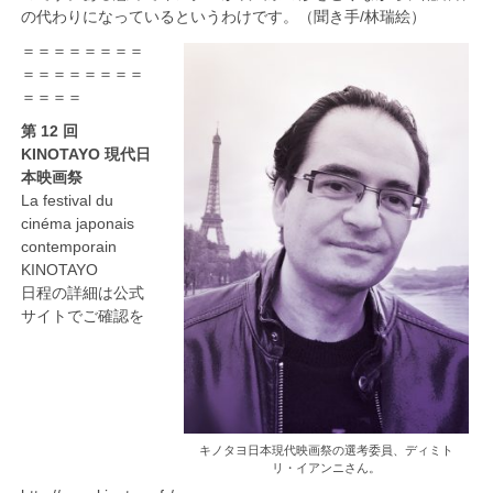
の代わりになっているというわけです。（聞き手/林瑞絵）
＝＝＝＝＝＝＝＝
＝＝＝＝＝＝＝＝
＝＝＝＝
第 12 回
KINOTAYO 現代日
本映画祭
La festival du
cinéma japonais
contemporain
KINOTAYO
日程の詳細は公式
サイトでご確認を
キノタヨ日本現代映画祭の選考委員、ディミト
リ・イアンニさん。