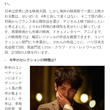
い。
日本は世界に誇る映画大国。しかし海外の映画祭で一度に上映さ
れる数は、せいぜい3、4本と決して多くはない。そこで質の高い
邦画からフランス未公開作品を選び、デジタル上映で紹介したい
と考えました。とりわけ邦画の多様性を見せたいと願っていま
す。商業映画から作家の映画、ドキュメンタリー、アニメまで、
この映画祭では、
幅広いジャンルの作品を鑑賞できます。コンペ
ティション部門に十本選出し、それらの作品ごとに、パリ日本文
化会館で2回、凱旋門近くのル・
クラブ・ドゥ・レトワールで1
回、計3回の上映を行います。
- 今年のセレクションの特徴は?
昨年のコン
ペティショ
ンにはイン
ディペンデ
ント系の秀
作が集まり
ました。今
年は、李相
日監督、渡