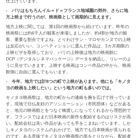
仕上げています。
- パリはもちろんイル＝ド＝フランス地域圏の郊外、さらに地
方上映まで行うのが、映画祭として画期的に見えます。
地方上映に関しては、第1回の映画祭から続けています。昨年の
映画祭には約6千人の観客が来場しましたが、約4割が地方の観
客。重要な割合ですよね。とりわけサン・マロやカンヌでの上映
は反応がいい。コンペティションに選んだ作品は、3カ月期限の
上映ビザを取得しており、パリの上映後は地方の映画館に
DCP（デジタルシネマパッケージ）データを納品し、リレーのよ
うに見せていきます。上映する映画はコンペ作品の中から、映画
館側に自由に選んでもらいます。
- 今年、地方では計8つの町で上映があります。他にも「キノタ
ヨの映画を上映したい」という地方の町も多いのでは。
キノタヨ映画祭は、地方の町からの連絡を腕を広げて待っていま
す。現地で日仏友好のアソシエーション（市民団体）などがある
と、地元の映画館とをつなぐ橋渡しになってくれるから理想的で
す。フランスではまだ日本映画の新作を配給するのはリスクが高
い。配給会社は良い作品があっても手をこまねいています。しか
しキノタヨのシステムのおかげで、地方でも日本映画が見られる
のです。ある意味でキノタヨが映画祭の形をとりながら、配給者