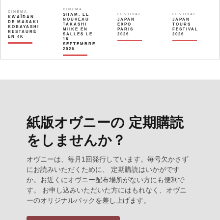
CINÉMA
CINÉMA
SHAM, LE
FESTIVAL
FESTIVAL
KWAÏDAN
NOUVEAU
JAPAN
JAPAN
DE MASAKI
TAKASHI
EXPO
TOURS
KOBAYASHI
MIIKE EN
PARIS
FESTIVAL
RESTAURÉ
SALLES LE
2026
2026
EN 4K
16
SEPTEMBRE
2026
紙版オヴニーの 定期購読
をしませんか？
オヴニーは、毎月1回発行しています。毎号欠かさず
にお読みいただくために、 定期購読はいかがです
か。お近くにオヴニー配布場所がない方にも便利で
す。 お申し込みいただいた方にはもれなく、オヴニ
ーのオリジナルバックを差し上げます。