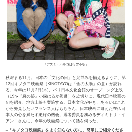
『アズミ・ハルコは行方不明』
秋深まる11月。日本の「文化の日」と足並みを揃えるように、
第
12回キノタヨ映画祭（KINOTAYOは「金の太陽」
の意）が訪れ
る。今年は11月2日(木)、パリ日本文化会館のオープニング上映
（19h-『息の跡』小森はるか監督）を皮切りに、現代日本映画の
旬を紹介、地方上映も実施する。日本文化が好き、あるいはこれ
から発見したいフランス人はもちろん、日本映画に飢えた在仏日
本人の心を満たす絶好の機会。選考委員を務めるディミトリ・イ
アンニさんに、今年の映画祭について話を伺った。
–
「キノタヨ映画祭」をよく知らない方に、簡単にご紹介くださ