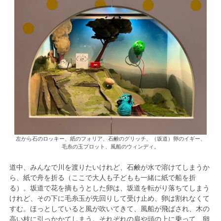
左から石のロッキー、紙のフォリア、石鹸のグリッチ、（坂道）卵のイギー、
毛糸の玉プロット、風船のウィンディ。
道中、みんなで川を渡りたいけれど、石鹸が水で溶けてしまうか
ら、紙で舟を折る（ここで大人も子どもも一緒に紙で船を折
る）。坂道で花を摘もうとした卵は、坂道を転がり落ちてしまう
けれど、その下に毛糸玉が先回りして受け止め、卵は割れなくて
すむ。ほっとしていると風が吹いてきて、風船が飛ばされ、木の
高い枝に引っかかてしまう。それぞれの肩や頭の上に乗って、卵