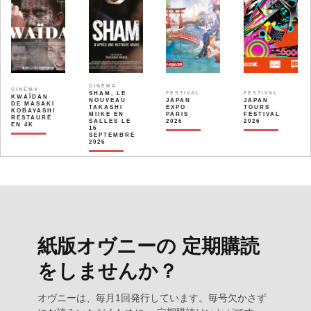
CINÉMA
CINÉMA
SHAM, LE
FESTIVAL
FESTIVAL
KWAÏDAN
NOUVEAU
JAPAN
JAPAN
DE MASAKI
TAKASHI
EXPO
TOURS
KOBAYASHI
MIIKE EN
PARIS
FESTIVAL
RESTAURÉ
SALLES LE
2026
2026
EN 4K
16
SEPTEMBRE
2026
紙版オヴニーの 定期購読
をしませんか？
オヴニーは、毎月1回発行しています。毎号欠かさず