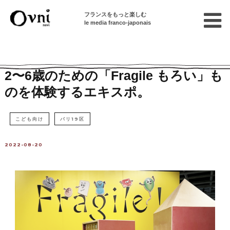
フランスをもっと楽しむ
le media franco-japonais
Home
パリで遊ぶ
イベント情報
展覧会
2〜6歳のための「Fragile もろい」も
のを体験するエキスポ。
こども向け
パリ19区
2022-08-20