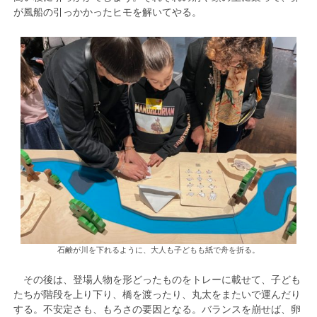
が風船の引っかかったヒモを解いてやる。
石鹸が川を下れるように、大人も子どもも紙で舟を折る。
その後は、登場人物を形どったものをトレーに載せて、子ども
たちが階段を上り下り、橋を渡ったり、丸太をまたいで運んだり
する。不安定さも、もろさの要因となる。バランスを崩せば、卵