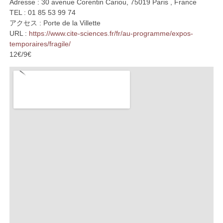
Adresse : 30 avenue Corentin Cariou, 75019 Paris , France
TEL : 01 85 53 99 74
アクセス : Porte de la Villette
URL :
https://www.cite-sciences.fr/fr/au-programme/expos-
temporaires/fragile/
12€/9€