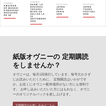
CINÉMA
CINÉMA
SHAM, LE
FESTIVAL
FESTIVAL
KWAÏDAN
NOUVEAU
JAPAN
JAPAN
DE MASAKI
TAKASHI
EXPO
TOURS
KOBAYASHI
MIIKE EN
PARIS
FESTIVAL
RESTAURÉ
SALLES LE
2026
2026
EN 4K
16
SEPTEMBRE
2026
紙版オヴニーの 定期購読
をしませんか？
オヴニーは、毎月1回発行しています。毎号欠かさず
にお読みいただくために、 定期購読はいかがです
か。お近くにオヴニー配布場所がない方にも便利で
す。 お申し込みいただいた方にはもれなく、オヴニ
ーのオリジナルバックを差し上げます。
定期購読のお申し込みはこちら