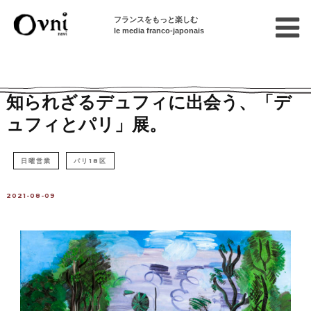
フランスをもっと楽しむ
le media franco-japonais
Home
フランスを知る
芸術
アート
知られざるデュフィに出会う、「デ
ュフィとパリ」展。
日曜営業
パリ18区
2021-08-09