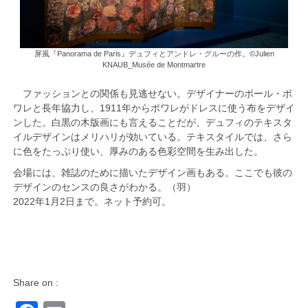
屏風『Panorama de Paris』デュフィとアンドレ・グルーの作。©Julien
KNAUB_Musée de Montmartre
ファッションとの関係も見逃せない。デザイナーのポール・ポ
ワレと長年協力し、1911年からポワレがドレスに使う布をデザイ
ンした。白黒の木版画にも言えることだが、デュフィのテキスタ
イルデザインはメリハリが効いている。テキスタイルでは、さら
に色をたっぷり使い、厚みのある色彩空間を生み出した。
会場には、雑誌のために描いたデザイン画もある。ここでも彼の
デザインのセンスの良さがわかる。（羽）
2022年1月2日まで。ネット予約可。
Share on :