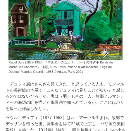
Raoul Dufy (1877-1953). 『マルヌ川のほとり、ボートの漕ぎ手 Bords de
Marne, les canotiers』 油彩, 1925. Paris, musée d’ Art moderne. Legs du
Docteur Maurice Girardin, 1953 © Adagp, Paris 2021
デュフィ展はさんざん見てきた、と思っている人も、モンマル
トル美術館の本展で「こんなデュフィは見たことがない」と感じ
るのではないだろうか。実は（羽）もその一人。故郷ノルマンデ
ィーの海辺の町を描いた風景画で知られているが、ここにはパリ
を扱った作品しかない。
ラウル・デュフィ（1877-1953）はル・アーヴル生まれ。故郷で
デッサンを習った後、奨学金を得て22歳で上京し、パリ国立美術
学校に入学した。1911年に結婚し、妻と長年モンマルトルの小さ