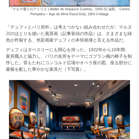
『ゲルマ通りのアトリエ L’Atelier de l’impasse Guelma』1935-52 油彩, Centre
Pompidou – legs de Mme Raoul Dufy, 1963 © Adagp
「デュフィとパリ郊外」は考えつかない組み合わせだが、マルヌ
川のほとりを描いた風景画（記事冒頭の作品）は、さまざまな緑
色が炸裂する、色彩画家デュフィの本領発揮と言える作品だ。
デュフィはタペスリーにも関心を持った。1922年から10年間、
家具職人と協力し、パリの名所をテーマにゴブラン織の椅子を制
作した。背もたれにコンコルド広場やオペラ座の図、座る部分に
薔薇を配した華やかな家具だ（下写真）。