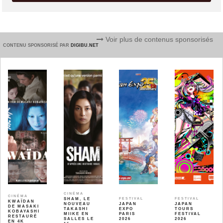
Voir plus de contenus sponsorisés
CONTENU SPONSORISÉ PAR
DIGIBU.NET
CINÉMA
CINÉMA
SHAM, LE
FESTIVAL
FESTIVAL
KWAÏDAN
NOUVEAU
JAPAN
JAPAN
DE MASAKI
TAKASHI
EXPO
TOURS
KOBAYASHI
MIIKE EN
PARIS
FESTIVAL
RESTAURÉ
SALLES LE
2026
2026
EN 4K