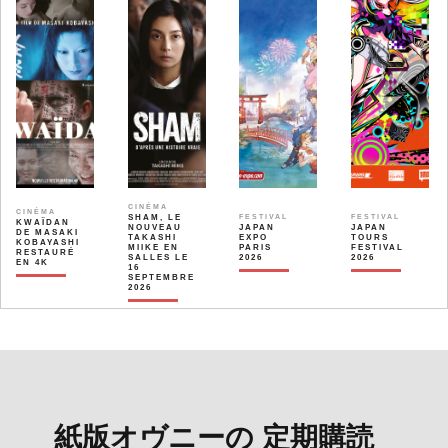
CINÉMA
CINÉMA
SHAM, LE
FESTIVAL
FESTIVAL
KWAÏDAN
NOUVEAU
JAPAN
JAPAN
DE MASAKI
TAKASHI
EXPO
TOURS
KOBAYASHI
MIIKE EN
PARIS
FESTIVAL
RESTAURÉ
SALLES LE
2026
2026
EN 4K
16
SEPTEMBRE
2026
紙版オヴニーの 定期購読