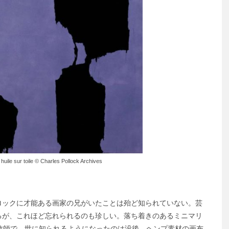
 huile sur toile © Charles Pollock Archives
ロックに才能ある画家の兄がいたことは殆ど知られていない。芸
るが、これほど忘れられるのも珍しい。落ち着きのあるミニマリ
教師で、世に知られるようになったのは没後。ヘンプ素材の画布