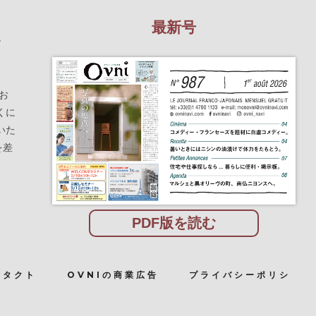
最新号
を
お
くに
いた
を差
PDF版を読む
ンタクト
OVNIの商業広告
プライバシーポリシ