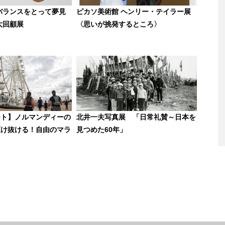
バランスをとって夢見
ピカソ美術館 ヘンリー・テイラー展
大回顧展
〈思いが挑発するところ〉
ート】ノルマンディーの
北井一夫写真展 「日常礼賛～日本を
駆け抜ける！自由のマラ
見つめた60年」