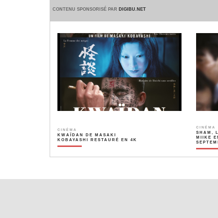
CONTENU SPONSORISÉ PAR
DIGIBU.NET
CINÉMA
CINÉMA
SHAM, 
KWAÏDAN DE MASAKI
MIIKE E
KOBAYASHI RESTAURÉ EN 4K
SEPTEM