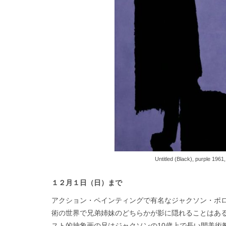
Untitled (Black), purple 1961,
１２月１日（日）まで
アクション・ペインティングで有名なジャクソン・ポ
術の世界で兄弟姉妹のどちらかが影に隠れることはあ
スト的抽象画の兄はジャクソンの10歳上で長い間美術