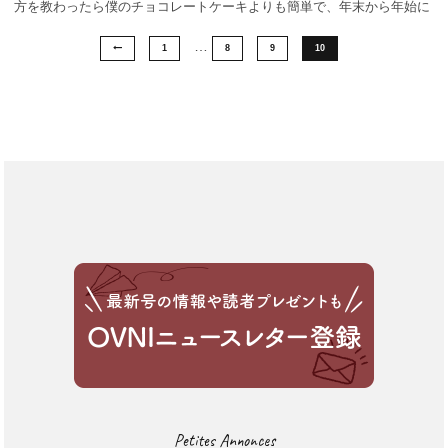
方を教わったら僕のチョコレートケーキよりも簡単で、年末から年始に
かけて二度も作ってしまった。 まず、バター125グラムを小さく切
…
り [...]
1
8
9
10
Petites Annonces