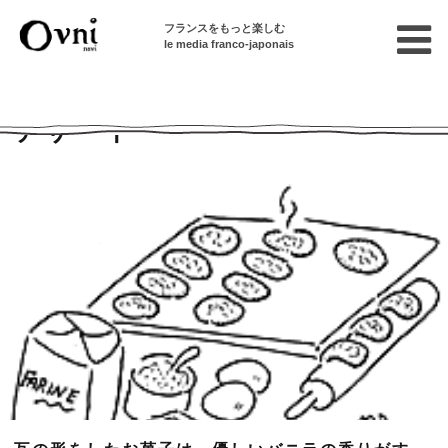
フランスをもっと楽しむ
le media franco-japonais
Home
特選レシピ集
デザート
デザート