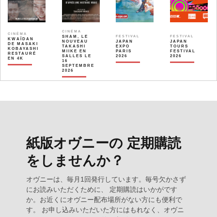
CINÉMA
CINÉMA
SHAM, LE
FESTIVAL
FESTIVAL
KWAÏDAN
NOUVEAU
JAPAN
JAPAN
DE MASAKI
TAKASHI
EXPO
TOURS
KOBAYASHI
MIIKE EN
PARIS
FESTIVAL
RESTAURÉ
SALLES LE
2026
2026
EN 4K
16
SEPTEMBRE
2026
紙版オヴニーの 定期購読
をしませんか？
オヴニーは、毎月1回発行しています。毎号欠かさず
にお読みいただくために、 定期購読はいかがです
か。お近くにオヴニー配布場所がない方にも便利で
す。 お申し込みいただいた方にはもれなく、オヴニ