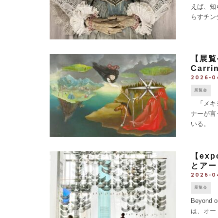
えば、知
らすチン
化遺産に
【展覧
Carri
2026-0
展覧会
「メキシ
ナーが言
いる。 
術学校を
【ex
とアー
2026-0
展覧会
Beyond 
は、オー