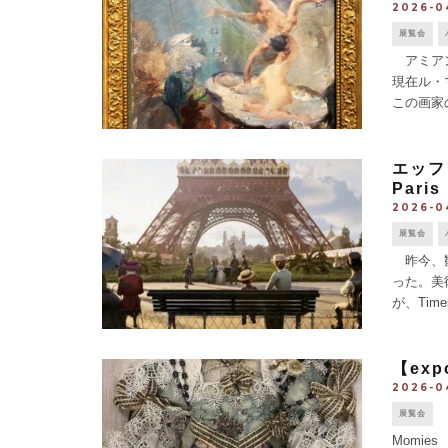
2026-0
展覧会
アミアン
現在ル・
この画家
ク期に活躍
エッフェ
Paris
2026-0
展覧会
昨今、観
った。美
が、Time
屋外で楽し
【ex
2026-0
展覧会
Momi