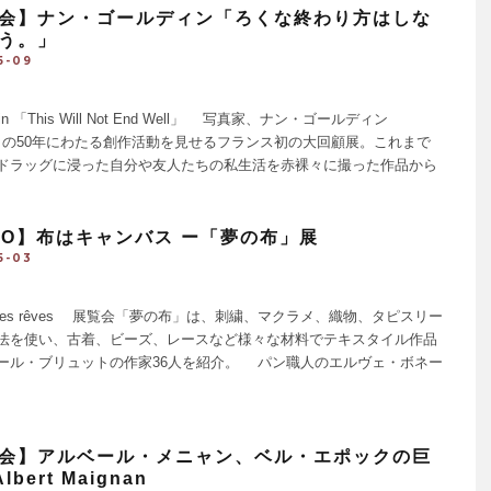
会】ナン・ゴールディン「ろくな終わり方はしな
う。」
5-09
ldin 「This Will Not End Well」 写真家、ナン・ゴールディン
3-）の50年にわたる創作活動を見せるフランス初の大回顧展。これまで
ドラッグに浸った自分や友人たちの私生活を赤裸々に撮った作品から
さがヒリヒリと伝わり、彼 [...]
PO】布はキャンバス ー「夢の布」展
5-03
ffe des rêves 展覧会「夢の布」は、刺繍、マクラメ、織物、タピスリー
法を使い、古着、ビーズ、レースなど様々な材料でテキスタイル作品
ール・ブリュットの作家36人を紹介。 パン職人のエルヴェ・ボネー
「メメント・モリ」に関心があり、レ [...]
会】アルベール・メニャン、ベル・エポックの巨
lbert Maignan