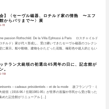
会】〈セーヴル磁器、ロチルド家の情熱 〜エフ
館からパリまで〜〉展
-11
une passion Rothschild. De la Villa Ephrussi à Paris ロスチャイルド
ロチルド）家が代々形成し、受け継いできたセーヴル磁器のコレクシ
堂に展示。船や動物、建物をかたどった花瓶、極彩色や超人的ともい
ッテラン大統領の初選出45周年の日に、記念館が
ン。
5-10
 présents – cadeaux présidentiels – et de la mode 故フランソワ・ミ
統領（1916-96 / 任期1981-95）が世界の首脳や市民から受け取った
めた記念館がリニューアル [...]