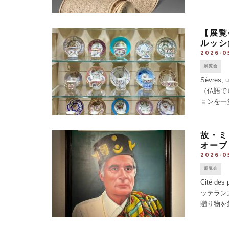
官 [...]
【展覧
ルッシ
2026-05
展覧会
Sèvres, 
（仏語で
ョンを一
え [...]
故・ミ
オープ
2026-0
展覧会
Cité des
ッテラン大
贈り物を集