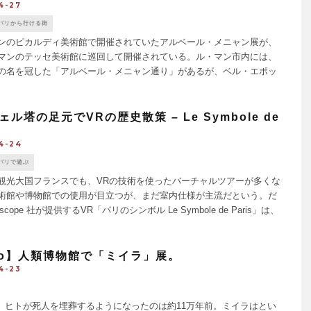
4-27
パリから行ける街
のピカルディ美術館で開催されていたアルベール・メニャン展が、
マンのテッセ美術館に巡回して開催されている。ル・マン市内には、
の名を冠した「アルベール・メニャン通り」があるが、ベル・エポッ
したこの画家が1845年にル・マンから北へ15kmにある小さ [...]
ル塔の足元でVRの歴史散策 – Le Symbole de
4-24
パリで遊ぶ
光大国フランスでも、VRの技術を使ったバーチャルツアーが多くな
術館や博物館での使用が目立つが、まだ室内仕様が主流だという。だ
scope 社が提供するVR「パリのシンボル Le Symbole de Paris」は、
めるもので他と差をつける。 [...]
po】人類博物館で「ミイラ」展。
4-23
es ヒトが死人を埋葬するようになったのは約11万年前。ミイラはとい