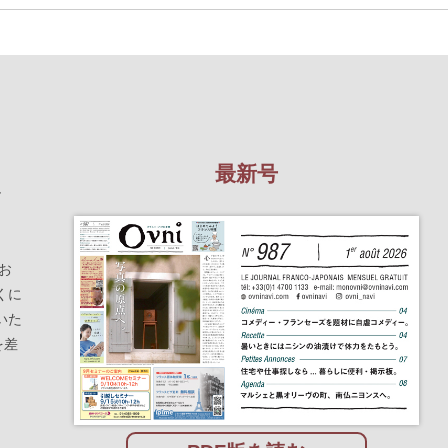
最新号
を
お
くに
いた
を差