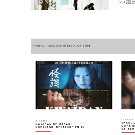
ンス屈指
デザイナー
CONTENU SPONSORISÉ PAR
DIGIBU.NET
CINÉMA
CINÉMA
SHAM, 
KWAÏDAN DE MASAKI
MIIKE E
KOBAYASHI RESTAURÉ EN 4K
SEPTEM