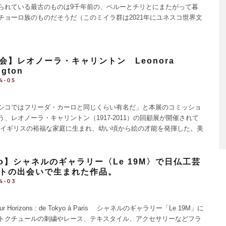
られている最古のものは9千年前の、ペルーとチリとにまたがって暮
チョーロ族のものだそうだ（このミイラ群は2021年にユネスコ世界文
登録されている）。 ミイラといえばエジプトが有名 [...]
会】レオノーラ・キャリントン Leonora
ngton
4-05
コではフリーダ・カーロと同じくらい有名だ」と本展のコミッショ
う、レオノーラ・キャリントン（1917-2011）の回顧展が開催されて
イギリスの裕福な家庭に生まれ、幼い頃から絵の才能を発揮した。美
卒業し、ロンドンの国際シュルレアリスム展で見たマック [...]
po】シャネルのギャラリー〈Le 19M〉で日仏工芸
トの出会いで生まれた作品。
4-03
our Horizons : de Tokyo à Paris シャネルのギャラリー「Le 19M」に
トクチュールの刺繍やレース、テキスタイル、アクセサリーなどフラ