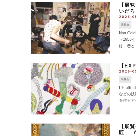
【展覧
いだろ
2026-0
展覧会
Nan Go
（195
は、恋と
生きる切な
【EX
2026-0
展覧会
L’Éto
などの技
を作るア
ルは中世の
【展覧
匠 ― A