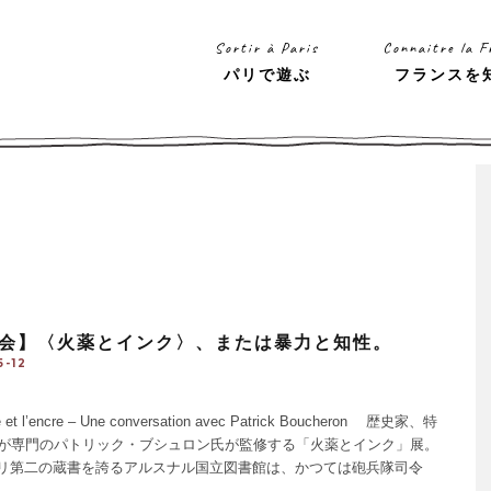
Sortir à Paris
Connaitre la F
パリで遊ぶ
フランスを
会】〈火薬とインク〉、または暴力と知性。
5-12
e et l’encre – Une conversation avec Patrick Boucheron 歴史家、特
紀が専門のパトリック・ブシュロン氏が監修する「火薬とインク」展。
リ第二の蔵書を誇るアルスナル国立図書館は、かつては砲兵隊司令