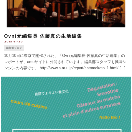
Ovni元編集長 佐藤真の生活編集
2015-11-30
編集部ブログ
10月10日に東京で開催された、「Ovni元編集長 佐藤真の生活編集」の
レポートが、amuサイトに公開されています。編集部スタッフも興味シ
ンシンの内容です。 http://www.a-m-u.jp/report/satomakoto_1.html/ [...]