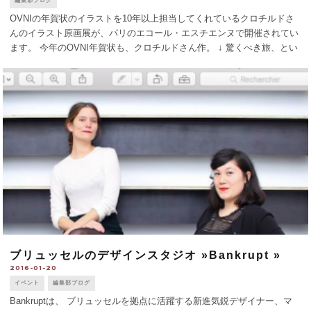
編集部ブログ
OVNIの年賀状のイラストを10年以上担当してくれているクロチルドさ
んのイラスト原画展が、パリのエコール・エスチエンヌで開催されてい
ます。 今年のOVNI年賀状も、クロチルドさん作。 ↓ 驚くべき旅、とい
うのは、彼女の世界観を旅する、という感じかな。 お近くの方はぜ
ひ。 Clot [...]
ブリュッセルのデザインスタジオ »Bankrupt »
2016-01-20
イベント
編集部ブログ
Bankruptは、 ブリュッセルを拠点に活躍する新進気鋭デザイナー、マ