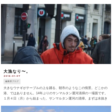
所： 東京・駿河台の図書室カフェ 「エスパス・ビブ
リ [...]
大漁なり〜。
2016-01-07
編集部ブログ
大きなウナギがテーブルの上を踊る、朝市のようなこの情景。どこかの
港、ではありません。14年ぶりのサンマルタン運河清掃の一場面です。
１月４日（月）から始まった、サンマルタン運河の清掃。まずは水抜き
作業です。でも、運河の水を完全に空にする前に、魚類を保護します。
水を減らし、水深を浅 [...]