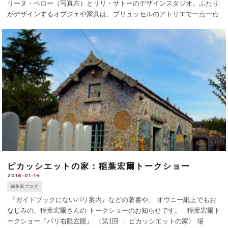
リーヌ・ペロー（写真左）とリリ・サトーのデザインスタジオ。ふたり
がデザインするオブジェや家具は、ブリュッセルのアトリエで一点一点
作られ、世界に向けて発信されています。22日から、このBankruptの展
示会が [...]
ピカッシエットの家：稲葉宏爾トークショー
2016-01-14
編集部ブログ
『ガイドブックにないパリ案内』などの著書や、 オヴニー紙上でもお
なじみの、稲葉宏爾さんの トークショーのお知らせです。 稲葉宏爾ト
ークショー『パリ右眼左眼』 〈第1回 : ピカッシエットの家〉 場