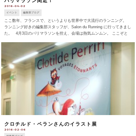
パリマラソン間近！
2016-04-02
イベント
編集部ブログ
ここ数年、フランスで、というよりも世界中で大流行のランニング。
ランニング好きの編集部スタッフが、Salon du Running に行ってきまし
た。 4月3日のパリマラソンを控え、会場は熱気ムンムン。 ここぞと
ばかりに、シューズやウェアを新調している人もたくさん。 [...]
クロチルド・ペランさんのイラスト展
2016-02-06