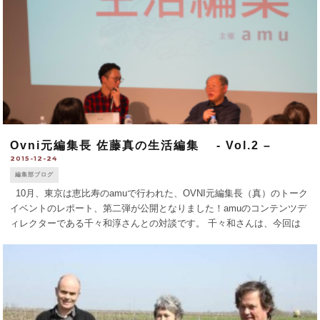
Ovni元編集長 佐藤真の生活編集 - Vol.2 –
2015-12-24
編集部ブログ
10月、東京は恵比寿のamuで行われた、OVNI元編集長（真）のトーク
イベントのレポート、第二弾が公開となりました！amuのコンテンツデ
ィレクターである千々和淳さんとの対談です。 千々和さんは、今回は
「編集」について、一緒に仕事をしてきた編集部員も「えっ！」という
ような話を聞 [...]