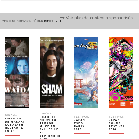
Voir plus de contenus sponsorisés
CONTENU SPONSORISÉ PAR
DIGIBU.NET
CINÉMA
CINÉMA
SHAM, LE
FESTIVAL
FESTIVAL
KWAÏDAN
NOUVEAU
JAPAN
JAPAN
DE MASAKI
TAKASHI
EXPO
TOURS
KOBAYASHI
MIIKE EN
PARIS
FESTIVAL
RESTAURÉ
SALLES LE
2026
2026
EN 4K
16
SEPTEMBRE
2026