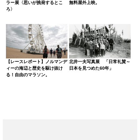
ラー展〈思いが挑発するとこ
無料屋外上映。
ろ〉
【レースレポート】ノルマンデ
北井一夫写真展 「日常礼賛～
ィーの海辺と歴史を駆け抜け
日本を見つめた60年」
る！自由のマラソン。