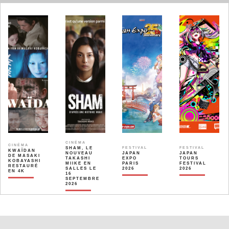
CINÉMA
CINÉMA
SHAM, LE
FESTIVAL
FESTIVAL
KWAÏDAN
NOUVEAU
JAPAN
JAPAN
DE MASAKI
TAKASHI
EXPO
TOURS
KOBAYASHI
MIIKE EN
PARIS
FESTIVAL
RESTAURÉ
SALLES LE
2026
2026
EN 4K
16
SEPTEMBRE
2026