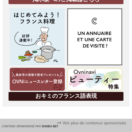
おキミのフランス語表現
Voir plus de contenus sponsorisés
CONTENU SPONSORISÉ PAR
DIGIBU.NET