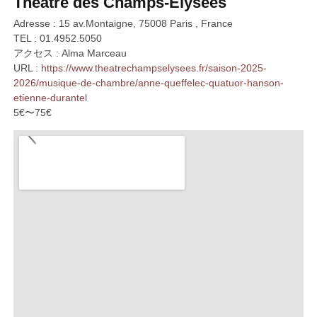
Théâtre des Champs-Elysées
Adresse : 15 av.Montaigne, 75008 Paris , France
TEL : 01.4952.5050
アクセス : Alma Marceau
URL :
https://www.theatrechampselysees.fr/saison-2025-
2026/musique-de-chambre/anne-queffelec-quatuor-hanson-
etienne-durantel
5€〜75€