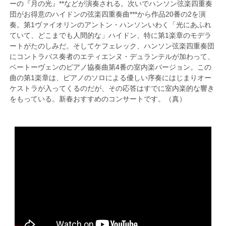
ーの『月の光』**などが演奏される。次いでハンソン弦楽四重奏
団がお得意のハイドンの弦楽四重奏曲***から作品20番の2を演
奏。第1ヴァイオリンのアントン・ハンソンいわく「光にあふれ
ていて、どこまでも人間的な」ハイドン、特に第1楽章のモデラ
ートがたのしみだ。そしてケフェレック、ハンソン弦楽四重奏団
にコントラバス奏者のエティエンヌ・デュランテルが加わって、
ベートーヴェンのピアノ協奏曲第4番の室内楽バージョン。この
曲の第1楽章は、ピアノのソロによる優しい序奏にはじまりオー
ケストラが入ってくるのだが、その応答はすでに室内楽的な響き
をもっている。新春おすすめのコンサートです。（真）