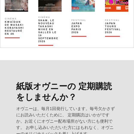
CINÉMA
CINÉMA
SHAM, LE
FESTIVAL
FESTIVAL
KWAÏDAN
NOUVEAU
JAPAN
JAPAN
DE MASAKI
TAKASHI
EXPO
TOURS
KOBAYASHI
MIIKE EN
PARIS
FESTIVAL
RESTAURÉ
SALLES LE
2026
2026
EN 4K
16
SEPTEMBRE
2026
紙版オヴニーの 定期購読
をしませんか？
オヴニーは、毎月1回発行しています。毎号欠かさず
にお読みいただくために、 定期購読はいかがです
か。お近くにオヴニー配布場所がない方にも便利で
す。 お申し込みいただいた方にはもれなく、オヴニ
ーのオリジナルバックを差し上げます。