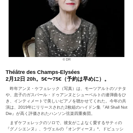
© DR
Théâtre des Champs-Elysées
2月12日 20h。5€〜75€（予約は早めに）。
昨年アンヌ・ケフェレック（写真）は、モーツアルトのソナタ
や、息子のガスパール・ドゥアンヌとシューベルトの連弾曲をひ
き、インティメートで美しいピアノを聴かせてくれた。今年の共
演は、2019年にリリースされた2枚組のハイドン集『All Shall Not
Die』が高く評価されたハンソン弦楽四重奏団。
まずケフェレックのソロで、彼女がこよなく愛するサティの
『グノシエンヌ』、ラヴェルの『オンディーヌ』*、ドビュッシ