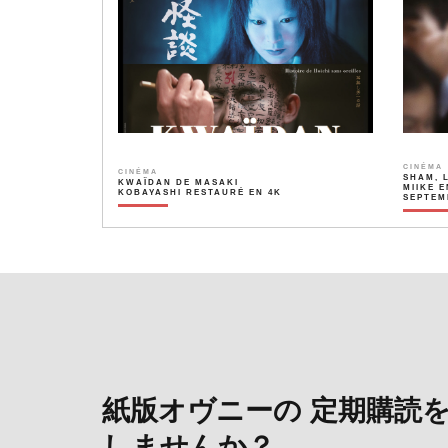
CINÉMA
CINÉMA
SHAM, 
KWAÏDAN DE MASAKI
MIIKE E
KOBAYASHI RESTAURÉ EN 4K
SEPTEM
紙版オヴニーの 定期購読
しませんか？