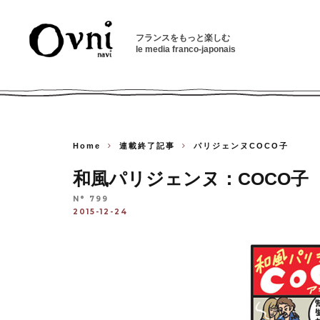
フランスをもっと楽しむ
le media franco-japonais
Home
連載終了記事
パリジェンヌCOCO子
和風パリジェンヌ：COCO子 -
N° 799
2015-12-24