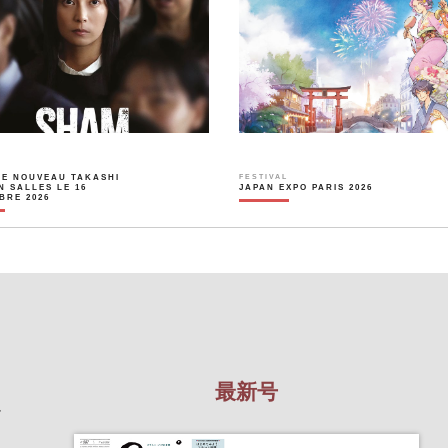
LE NOUVEAU TAKASHI
FESTIVAL
N SALLES LE 16
JAPAN EXPO PARIS 2026
BRE 2026
最新号
を