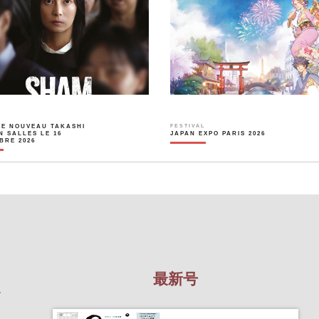
LE NOUVEAU TAKASHI
FESTIVAL
N SALLES LE 16
JAPAN EXPO PARIS 2026
BRE 2026
最新号
を