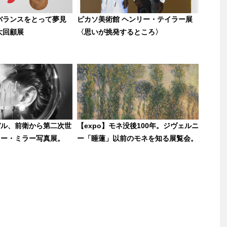
バランスをとって夢見
ピカソ美術館 ヘンリー・テイラー展
大回顧展
〈思いが挑発するところ〉
デル、前衛から第二次世
【expo】モネ没後100年。ジヴェルニ
リー・ミラー写真展。
ー「睡蓮」以前のモネを知る展覧会。