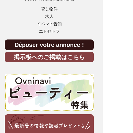
貸し物件
求人
イベント告知
エトセトラ
Déposer votre annonce !
掲示板へのご掲載はこちら