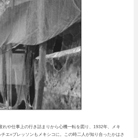
れや仕事上の行き詰まりから心機一転を図り、1932年、メキ
ルチエ=ブレッソンもメキシコに。この時二人が知り合ったかはさ