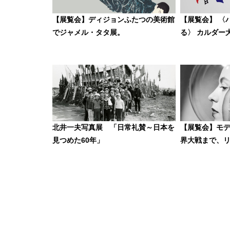
【展覧会】ディジョンふたつの美術館
【展覧会】 〈
でジャメル・タタ展。
る〉 カルダー
北井一夫写真展 「日常礼賛～日本を
【展覧会】モ
見つめた60年」
界大戦まで、