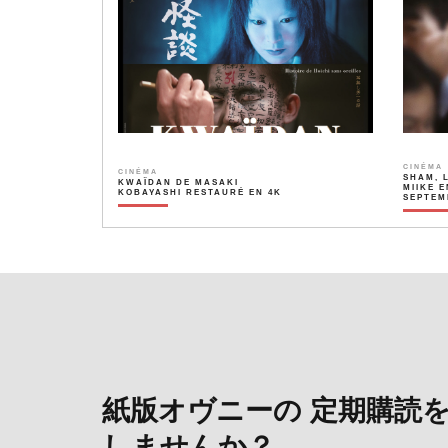
CINÉMA
CINÉMA
SHAM, 
KWAÏDAN DE MASAKI
MIIKE E
KOBAYASHI RESTAURÉ EN 4K
SEPTEM
紙版オヴニーの 定期購読
しませんか？