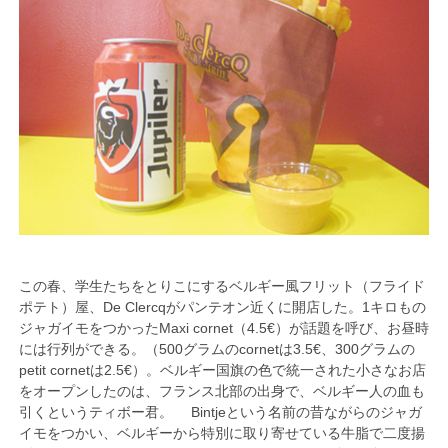
この春、学生たちをとりこにするベルギー風フリット（フライド
ポテト）屋、De Clercqがパンテオン近くに開店した。1キロもの
ジャガイモをつかったMaxi cornet（4.5€）が話題を呼び、お昼時
には行列ができる。（500グラムのcornetは3.5€、300グラムの
petit cornetは2.5€）。ベルギー国旗の色で統一された小さなお店
をオープンしたのは、フランス北部の出身で、ベルギー人の血も
引くというティボー君。 Bintjeという名前の昔ながらのジャガ
イモをつかい、ベルギーから特別に取り寄せている牛脂で二度揚