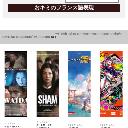
おキミのフランス語表現
Voir plus de contenus sponsorisés
CONTENU SPONSORISÉ PAR
DIGIBU.NET
CINÉMA
CINÉMA
SHAM, LE
FESTIVAL
FESTIVAL
KWAÏDAN