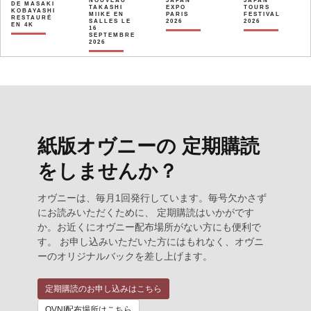
NOUVEAU
JAPAN
JAPAN
DE MASAKI
TAKASHI
EXPO
TOURS
KOBAYASHI
MIIKE EN
PARIS
FESTIVAL
RESTAURÉ
SALLES LE
2026
2026
EN 4K
16
SEPTEMBRE
2026
紙版オヴニーの 定期購読
をしませんか？
オヴニーは、毎月1回発行しています。毎号欠かさず
にお読みいただくために、 定期購読はいかがです
か。お近くにオヴニー配布場所がない方にも便利で
す。 お申し込みいただいた方にはもれなく、オヴニ
ーのオリジナルバックを差し上げます。
定期購読のお申し込みはこちら
OVNI配布場所はこちら