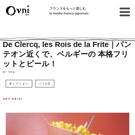
フランスをもっと楽しむ
le media franco-japonais
Home
パリで遊ぶ
レストラン
ヨーロッパ諸国料理
De Clercq, les Rois de la Frite｜パン
テオン近くで、ベルギーの 本格フリ
ットとビール！
N° 700
安くてうまい
パリ5区
2011-06-21