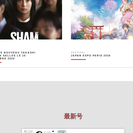
LE NOUVEAU TAKASHI
FESTIVAL
N SALLES LE 16
JAPAN EXPO PARIS 2026
BRE 2026
最新号
を