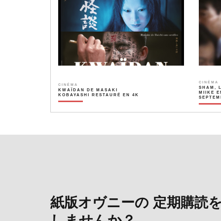
CINÉMA
CINÉMA
SHAM, 
KWAÏDAN DE MASAKI
MIIKE E
KOBAYASHI RESTAURÉ EN 4K
SEPTEM
紙版オヴニーの 定期購読
しませんか？