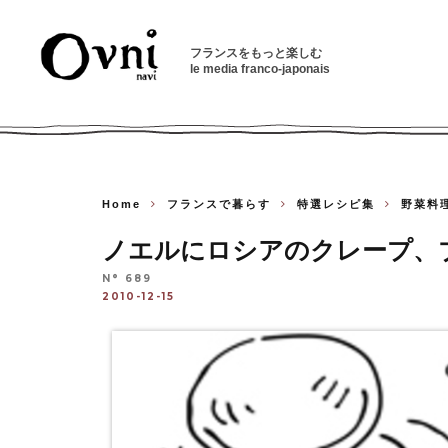
フランスをもっと楽しむ
le media franco-japonais
Home
フランスで暮らす
特選レシピ集
野菜料
ノエルにロシアのクレープ、
N° 689
2010-12-15