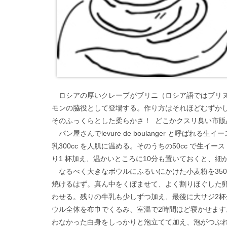
ロシアの厚いクレープがブリニ（ロシア語ではブリヌ
モンの脇役として登場する。作り方はそれほどむずか
そのふっくらとした柔らかさ！ どこかクスリ臭い市販
パン屋さんでlevure de boulanger と呼ばれ
乳300cc を人肌に温める。そのうちの50cc で生イ
り1 杯加え、温かいところに10分も置いておくと、細
なるべく大きなボウルにふるいにかけた小麦粉を350
焼けるはず。真ん中をくぼませて、よく割りほぐした
わせる。残りの牛乳も少しずつ加え、最後に大サジ2
ウル全体を布巾でくるみ、室温で2時間ほど寝かせます
わなかった白身をしっかりと泡立てて加え、泡がつぶ