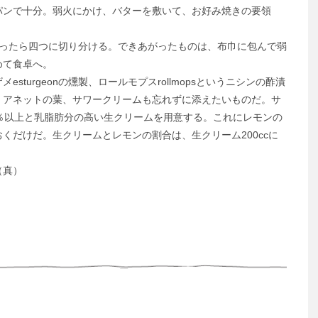
ンで十分。弱火にかけ、バターを敷いて、お好み焼きの要領
かったら四つに切り分ける。できあがったものは、布巾に包んで弱
めて食卓へ。
urgeonの燻製、ロールモプスrollmopsというニシンの酢漬
。アネットの葉、サワークリームも忘れずに添えたいものだ。サ
％以上と乳脂肪分の高い生クリームを用意する。これにレモンの
くだけだ。生クリームとレモンの割合は、生クリーム200ccに
（真）