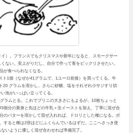
イ）。フランスでもクリスマスや新年になると、スモークサー
しくない。安上がりだし、自分で作って客をビックリさせたい。
品が食べられなくなる。
る生イースト1個（なぜか41グラムで、1ユーロ前後）を買ってくる。牛
ースト20 グラムを溶かし、さらに砂糖、塩をそれぞれ小サジすり切
かい泡がいっぱい立ってくる。
グラムとる。これでブリニの大きさにもよるが、10枚ちょっと
卵3個分の黄身と先ほどの牛乳＋生イーストを加え、丁寧に混ぜ合
杯分のバターを溶かして混ぜ入れれば、ドロリとした種になる。ボ
。すると種は2倍ほどにふくらんでいるはずだ。ここへさっき使
れないように優しく混ぜ合わせれば準備完了。