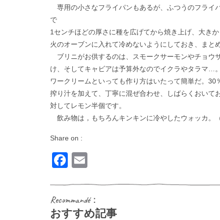
専用の小さなフライパンもあるが、ふつうのフライパ
で
1センチほどの厚さに種を広げてから焼き上げ、大き
火のオーブンに入れて冷めないようにしておき、まと
ブリニがお供するのは、スモークサーモンやチョウザメest
け、そしてキャビアは予算外なのでイクラやタラマ…
ワークリームといっても作り方はいたって簡単だ。30
搾り汁を加えて、丁寧に混ぜ合わせ、しばらくおいてお
対してレモン半個です。
飲み物は，もちろんキンキンに冷やしたウォッカ。
Share on :
Facebook
Email
Recommandé：
おすすめ記事