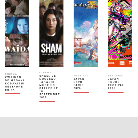
CINÉMA
CINÉMA
SHAM, LE
FESTIVAL
FESTIVAL
KWAÏDAN
NOUVEAU
JAPAN
JAPAN
DE MASAKI
TAKASHI
EXPO
TOURS
KOBAYASHI
MIIKE EN
PARIS
FESTIVAL
RESTAURÉ
SALLES LE
2026
2026
EN 4K
16
SEPTEMBRE
2026