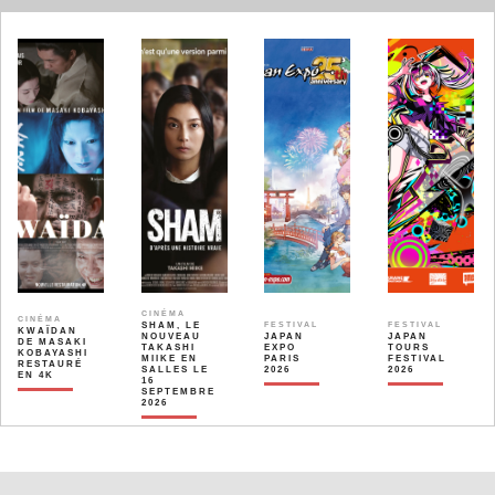
CINÉMA
CINÉMA
SHAM, LE
FESTIVAL
FESTIVAL
KWAÏDAN
NOUVEAU
JAPAN
JAPAN
DE MASAKI
TAKASHI
EXPO
TOURS
KOBAYASHI
MIIKE EN
PARIS
FESTIVAL
RESTAURÉ
SALLES LE
2026
2026
EN 4K
16
SEPTEMBRE
2026