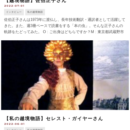
【越境物語】佐伯正子さん
2022-07-01
インタビュー
私の越境物語
佐伯正子さんは1973年に渡仏し、長年技術翻訳・通訳者として活躍して
きた。また、週3冊ペースで読書をする「本の虫」。そんな正子さんの
軌跡をたどってみた。 O : ご出身はどちらですか？M : 東京都武蔵野市
で生まれ育ちました。都会では珍しく、大きな庭の真ん中にある祖父母
の家を取り [...]
【私の越境物語】セレスト・ガイヤーさん
2022-06-01