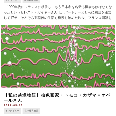
インタビュー
私の越境物語
1990年代にフランスに移住し、もう日本名を名乗る機会もほぼなくな
ったというセレスト・ガイヤーさんは、パートナーとともに劇団を運営
して17年。そろそろ退職後の生活も模索し始めた昨今、フランス国籍を
取得した。 O: なぜフランスに？C: 仏文学を専攻していた大学時代に１
ヶ月間パリ [...]
【私の越境物語】抽象画家・トモコ・カザマ＝オベ
ールさん
2022-05-02
インタビュー
私の越境物語