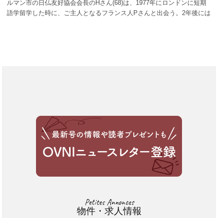
ルマン市の日仏友好協会会長のHさん(68)は、1977年にロンドンに短期
語学留学した時に、ご主人となるフランス人Pさんと出会う。2年後には
Pさんの住むパリに移住、翌年結婚。その後2人の息子さんに恵まれ、現
在では [...]
Petites Annonces
物件・求人情報