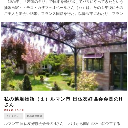
1975年、「若気の至り」で日本を飛び出してパリにやってきたという
抽象画家・トモコ・カザマ＝オベールさん（77）は、その１年後に今の
ご主人と出会い結婚。フランス国籍を得た。以降47年にわたり、フラン
スを中心としたヨーロッパで創作活動を続けている。 O : フランスにい
らっしゃっ [...]
私の越境物語（１）ルマン市 日仏友好協会会長のH
さん
2022-04-10
インタビュー
私の越境物語
ルマン市 日仏友好協会会長のHさん パリから南西200kmに位置する