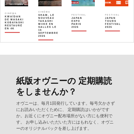
CINÉMA
CINÉMA
SHAM, LE
FESTIVAL
FESTIVAL
KWAÏDAN
NOUVEAU
JAPAN
JAPAN
DE MASAKI
TAKASHI
EXPO
TOURS
KOBAYASHI
MIIKE EN
PARIS
FESTIVAL
RESTAURÉ
SALLES LE
2026
2026
EN 4K
16
SEPTEMBRE
2026
紙版オヴニーの 定期購読
をしませんか？
オヴニーは、毎月1回発行しています。毎号欠かさず
にお読みいただくために、 定期購読はいかがです
か。お近くにオヴニー配布場所がない方にも便利で
す。 お申し込みいただいた方にはもれなく、オヴニ
ーのオリジナルバックを差し上げます。