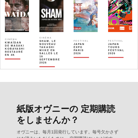
CINÉMA
CINÉMA
SHAM, LE
FESTIVAL
FESTIVAL
KWAÏDAN
NOUVEAU
JAPAN
JAPAN
DE MASAKI
TAKASHI
EXPO
TOURS
KOBAYASHI
MIIKE EN
PARIS
FESTIVAL
RESTAURÉ
SALLES LE
2026
2026
EN 4K
16
SEPTEMBRE
2026
紙版オヴニーの 定期購読
をしませんか？
オヴニーは、毎月1回発行しています。毎号欠かさず