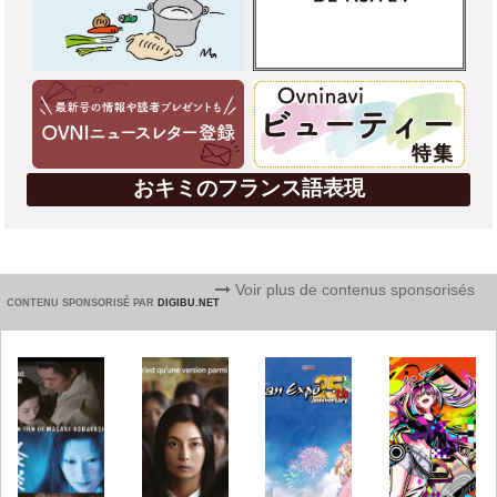
おキミのフランス語表現
Voir plus de contenus sponsorisés
CONTENU SPONSORISÉ PAR
DIGIBU.NET