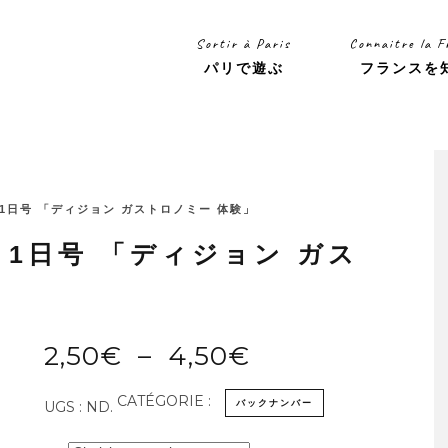
Sortir à Paris
Connaitre la F
パリで遊ぶ
フランスを
2年6月1日号 「ディジョン ガストロノミー 体験」
年6月1日号 「ディジョン ガス
Plage
2,50
€
–
4,50
€
de
CATÉGORIE :
バックナンバー
UGS :
ND
.
prix :