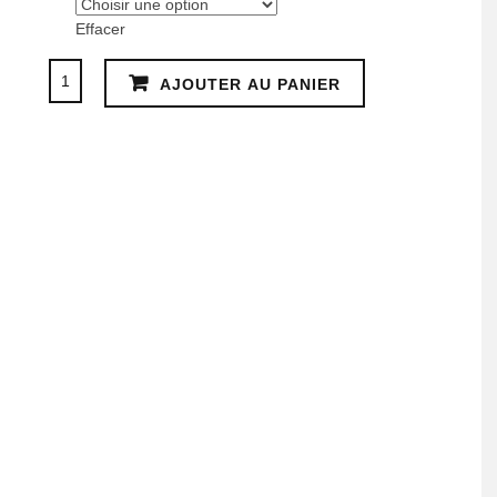
国
Effacer
2,50€
quantité
AJOUTER AU PANIER
à
de
Ovni
4,50€
N°937
2022
年
6
月
1
日
号
「デ
ィ
ジ
ョ
ン