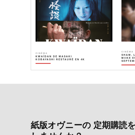
CINÉMA
CINÉMA
SHAM, 
KWAÏDAN DE MASAKI
MIIKE E
KOBAYASHI RESTAURÉ EN 4K
SEPTEM
紙版オヴニーの 定期購読