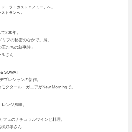
ガ
・ド・ラ・ガストロノミー」へ。
ス
レストランへ。
ト
ロ
て200年。
ノ
ログリフの秘密のなかで」展。
ミ
の王たちの叙事詩」
ー
ールさん
体
験」
 SOWAT
ノー・デプレシャンの新作。
タール・ガニアがNew Morningで。
胸肉、オレンジ風味。
es」のカフェのナチュラルワインと料理。
 高柳好孝さん