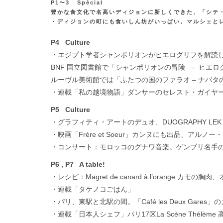
P1〜3 Spécial
豊かな食文化で名高いディジョンに新しくできた、「シテ
・ディジョンの町にも食いしん坊がいっぱい。マルシェと
P4 Culture
・エジプト学者シャンポリオンがヒエログリフを解読し
BNF 国立図書館で「シャンポリオンの冒険 - ヒエ
ルーヴル美術館では「ふたつの国のファラオ – ナバタ
・連載「私の越境物語」ダンサーのセレスト・ガイヤ
P5 Culture
・グラフィティ・アートのデュオ、DUOGRAPHY LEK &
・映画「Frère et Soeur」カンヌにも出品、アル
・コンサート：モロッコのグナワ音楽。ゲンブリ名手のモク
P6 , P7 A table!
・レシピ：Magret de canard à l’orange カモの
・連載「タケノコごはん」
・パリ、東駅と北駅の間。「Café les Deux Gar
・連載「日本人シェフ」パリ17区La Scène Thélème