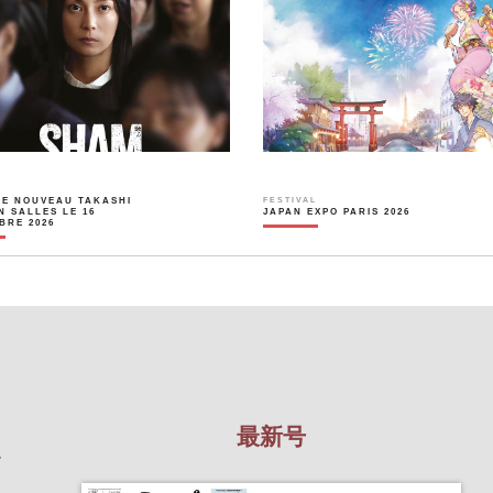
LE NOUVEAU TAKASHI
FESTIVAL
N SALLES LE 16
JAPAN EXPO PARIS 2026
BRE 2026
最新号
を