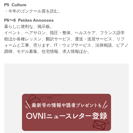
立
P5 Culture
古
・今年のゴンクール賞を読む。
文
書
P6〜8 Petites Annonces
館
暮らしに便利な、掲示板。
で
イベント、ヘアサロン、指圧・整体、ヘルスケア、フランス語学
DNA
校ほか各種レッスン、翻訳サービス、運送・送迎サービス、リフ
革
ォームと工事、売ります、IT・ウェブサービス、法律相談、ピアノ
命。」
調律、モデル募集、住宅情報、求人情報ほか。