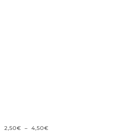
Plage
2,50
€
–
4,50
€