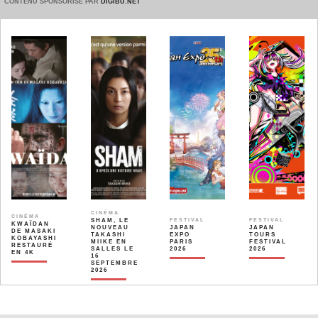
CONTENU SPONSORISÉ PAR
DIGIBU.NET
CINÉMA
CINÉMA
SHAM, LE
FESTIVAL
FESTIVAL
KWAÏDAN
NOUVEAU
JAPAN
JAPAN
DE MASAKI
TAKASHI
EXPO
TOURS
KOBAYASHI
MIIKE EN
PARIS
FESTIVAL
RESTAURÉ
SALLES LE
2026
2026
EN 4K
16
SEPTEMBRE
2026