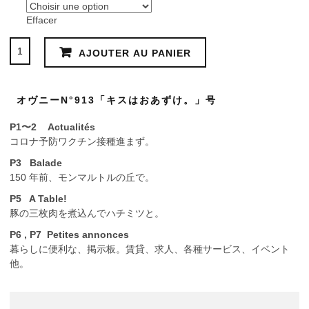
2,50€
国
à
Effacer
4,50€
quantité
AJOUTER AU PANIER
de
Ovni
N°913
オヴニーN°913「キスはおあずけ。」号
キ
ス
P1〜2 Actualités
は
コロナ予防ワクチン接種進まず。
お
あ
P3 Balade
ず
150 年前、モンマルトルの丘で。
け。
P5 A Table!
豚の三枚肉を煮込んでハチミツと。
P6 , P7
Petites annonces
暮らしに便利な、掲示板。賃貸、求人、各種サービス、イベント
他。