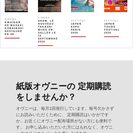
CINÉMA
CINÉMA
SHAM, LE
FESTIVAL
FESTIVAL
KWAÏDAN
NOUVEAU
JAPAN
JAPAN
DE MASAKI
TAKASHI
EXPO
TOURS
KOBAYASHI
MIIKE EN
PARIS
FESTIVAL
RESTAURÉ
SALLES LE
2026
2026
EN 4K
16
SEPTEMBRE
2026
紙版オヴニーの 定期購読
をしませんか？
オヴニーは、毎月1回発行しています。毎号欠かさず
にお読みいただくために、 定期購読はいかがです
か。お近くにオヴニー配布場所がない方にも便利で
す。 お申し込みいただいた方にはもれなく、オヴニ