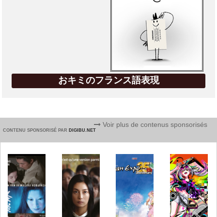
おキミのフランス語表現
Voir plus de contenus sponsorisés
CONTENU SPONSORISÉ PAR
DIGIBU.NET