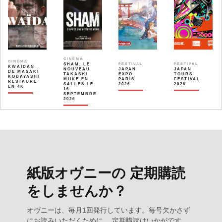
CINÉMA
CINÉMA
SHAM, LE
FESTIVAL
FESTIVAL
KWAÏDAN
NOUVEAU
JAPAN
JAPAN
DE MASAKI
TAKASHI
EXPO
TOURS
KOBAYASHI
MIIKE EN
PARIS
FESTIVAL
RESTAURÉ
SALLES LE
2026
2026
EN 4K
16
SEPTEMBRE
2026
紙版オヴニーの 定期購読
をしませんか？
オヴニーは、毎月1回発行しています。毎号欠かさず
にお読みいただくために、 定期購読はいかがです