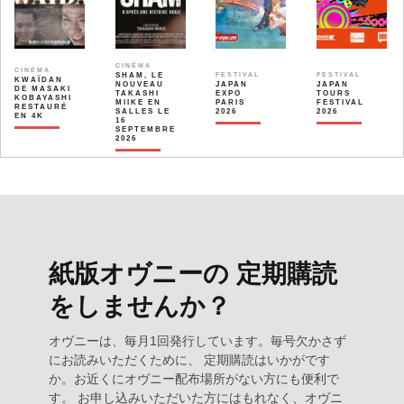
CINÉMA
CINÉMA
SHAM, LE
FESTIVAL
FESTIVAL
KWAÏDAN
NOUVEAU
JAPAN
JAPAN
DE MASAKI
TAKASHI
EXPO
TOURS
KOBAYASHI
MIIKE EN
PARIS
FESTIVAL
RESTAURÉ
SALLES LE
2026
2026
EN 4K
16
SEPTEMBRE
2026
紙版オヴニーの 定期購読
をしませんか？
オヴニーは、毎月1回発行しています。毎号欠かさず
にお読みいただくために、 定期購読はいかがです
か。お近くにオヴニー配布場所がない方にも便利で
す。 お申し込みいただいた方にはもれなく、オヴニ