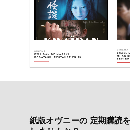
CINÉMA
CINÉMA
SHAM, 
KWAÏDAN DE MASAKI
MIIKE E
KOBAYASHI RESTAURÉ EN 4K
SEPTEM
紙版オヴニーの 定期購読