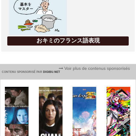
おキミのフランス語表現
Voir plus de contenus sponsorisés
CONTENU SPONSORISÉ PAR
DIGIBU.NET