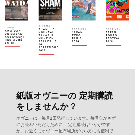
CINÉMA
CINÉMA
SHAM, LE
FESTIVAL
FESTIVAL
KWAÏDAN
NOUVEAU
JAPAN
JAPAN
DE MASAKI
TAKASHI
EXPO
TOURS
KOBAYASHI
MIIKE EN
PARIS
FESTIVAL
RESTAURÉ
SALLES LE
2026
2026
EN 4K
16
SEPTEMBRE
2026
紙版オヴニーの 定期購読
をしませんか？
オヴニーは、毎月1回発行しています。毎号欠かさず
にお読みいただくために、 定期購読はいかがです
か。お近くにオヴニー配布場所がない方にも便利で