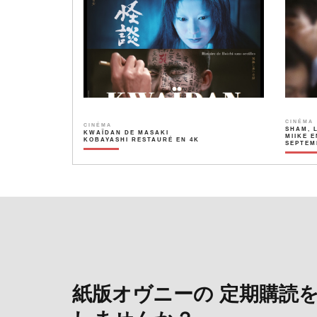
CINÉMA
CINÉMA
SHAM, 
KWAÏDAN DE MASAKI
MIIKE E
KOBAYASHI RESTAURÉ EN 4K
SEPTEM
紙版オヴニーの 定期購読