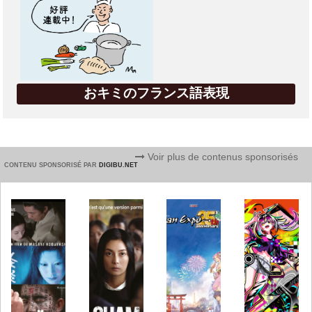
おキミのフランス語表現
Voir plus de contenus sponsorisés
CONTENU SPONSORISÉ PAR
DIGIBU.NET