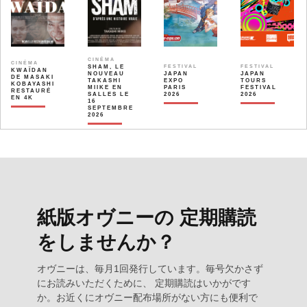
CINÉMA
CINÉMA
SHAM, LE
FESTIVAL
FESTIVAL
KWAÏDAN
NOUVEAU
JAPAN
JAPAN
DE MASAKI
TAKASHI
EXPO
TOURS
KOBAYASHI
MIIKE EN
PARIS
FESTIVAL
RESTAURÉ
SALLES LE
2026
2026
EN 4K
16
SEPTEMBRE
2026
紙版オヴニーの 定期購読
をしませんか？
オヴニーは、毎月1回発行しています。毎号欠かさず
にお読みいただくために、 定期購読はいかがです
か。お近くにオヴニー配布場所がない方にも便利で