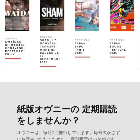
CINÉMA
CINÉMA
SHAM, LE
FESTIVAL
FESTIVAL
KWAÏDAN
NOUVEAU
JAPAN
JAPAN
DE MASAKI
TAKASHI
EXPO
TOURS
KOBAYASHI
MIIKE EN
PARIS
FESTIVAL
RESTAURÉ
SALLES LE
2026
2026
EN 4K
16
SEPTEMBRE
2026
紙版オヴニーの 定期購読
をしませんか？
オヴニーは、毎月1回発行しています。毎号欠かさず
にお読みいただくために、 定期購読はいかがです