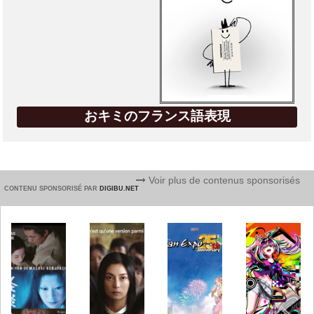
おキミのフランス語表現
Voir plus de contenus sponsorisés
CONTENU SPONSORISÉ PAR
DIGIBU.NET