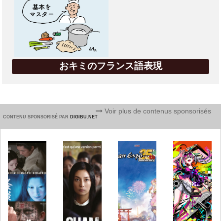
おキミのフランス語表現
Voir plus de contenus sponsorisés
CONTENU SPONSORISÉ PAR
DIGIBU.NET