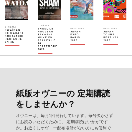
CINÉMA
CINÉMA
SHAM, LE
FESTIVAL
FESTIVAL
KWAÏDAN
NOUVEAU
JAPAN
JAPAN
DE MASAKI
TAKASHI
EXPO
TOURS
KOBAYASHI
MIIKE EN
PARIS
FESTIVAL
RESTAURÉ
SALLES LE
2026
2026
EN 4K
16
SEPTEMBRE
2026
紙版オヴニーの 定期購読
をしませんか？
オヴニーは、毎月1回発行しています。毎号欠かさず
にお読みいただくために、 定期購読はいかがです
か。お近くにオヴニー配布場所がない方にも便利で