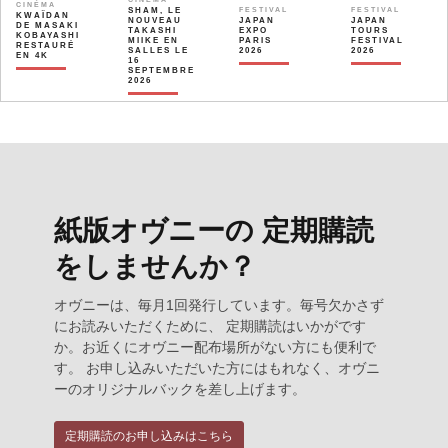
CINÉMA
SHAM, LE
FESTIVAL
FESTIVAL
KWAÏDAN
NOUVEAU
JAPAN
JAPAN
DE MASAKI
TAKASHI
EXPO
TOURS
KOBAYASHI
MIIKE EN
PARIS
FESTIVAL
RESTAURÉ
SALLES LE
2026
2026
EN 4K
16
SEPTEMBRE
2026
紙版オヴニーの 定期購読
をしませんか？
オヴニーは、毎月1回発行しています。毎号欠かさず
にお読みいただくために、 定期購読はいかがです
か。お近くにオヴニー配布場所がない方にも便利で
す。 お申し込みいただいた方にはもれなく、オヴニ
ーのオリジナルバックを差し上げます。
定期購読のお申し込みはこちら