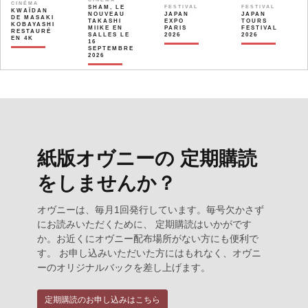
CINÉMA
SHAM, LE
FESTIVAL
FESTIVAL
KWAÏDAN
NOUVEAU
JAPAN
JAPAN
DE MASAKI
TAKASHI
EXPO
TOURS
KOBAYASHI
MIIKE EN
PARIS
FESTIVAL
RESTAURÉ
SALLES LE
2026
2026
EN 4K
16
SEPTEMBRE
2026
紙版オヴニーの 定期購読
をしませんか？
オヴニーは、毎月1回発行しています。毎号欠かさず
にお読みいただくために、 定期購読はいかがです
か。お近くにオヴニー配布場所がない方にも便利で
す。 お申し込みいただいた方にはもれなく、オヴニ
ーのオリジナルバックを差し上げます。
定期購読のお申し込みはこちら