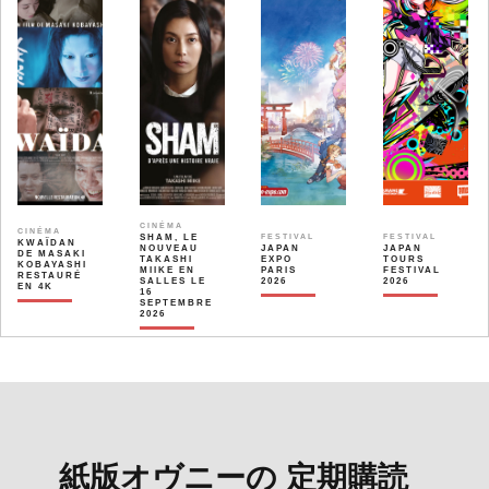
CINÉMA
CINÉMA
SHAM, LE
FESTIVAL
FESTIVAL
KWAÏDAN
NOUVEAU
JAPAN
JAPAN
DE MASAKI
TAKASHI
EXPO
TOURS
KOBAYASHI
MIIKE EN
PARIS
FESTIVAL
RESTAURÉ
SALLES LE
2026
2026
EN 4K
16
SEPTEMBRE
2026
紙版オヴニーの 定期購読