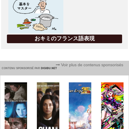
おキミのフランス語表現
Voir plus de contenus sponsorisés
CONTENU SPONSORISÉ PAR
DIGIBU.NET