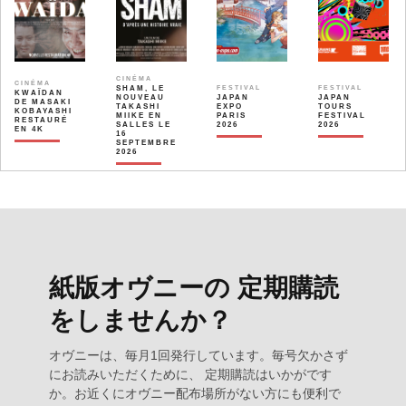
CINÉMA
CINÉMA
SHAM, LE
FESTIVAL
FESTIVAL
KWAÏDAN
NOUVEAU
JAPAN
JAPAN
DE MASAKI
TAKASHI
EXPO
TOURS
KOBAYASHI
MIIKE EN
PARIS
FESTIVAL
RESTAURÉ
SALLES LE
2026
2026
EN 4K
16
SEPTEMBRE
2026
紙版オヴニーの 定期購読
をしませんか？
オヴニーは、毎月1回発行しています。毎号欠かさず
にお読みいただくために、 定期購読はいかがです
か。お近くにオヴニー配布場所がない方にも便利で