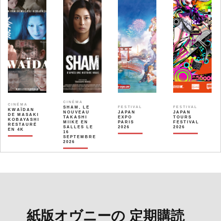
CINÉMA
CINÉMA
SHAM, LE
FESTIVAL
FESTIVAL
KWAÏDAN
NOUVEAU
JAPAN
JAPAN
DE MASAKI
TAKASHI
EXPO
TOURS
KOBAYASHI
MIIKE EN
PARIS
FESTIVAL
RESTAURÉ
SALLES LE
2026
2026
EN 4K
16
SEPTEMBRE
2026
紙版オヴニーの 定期購読