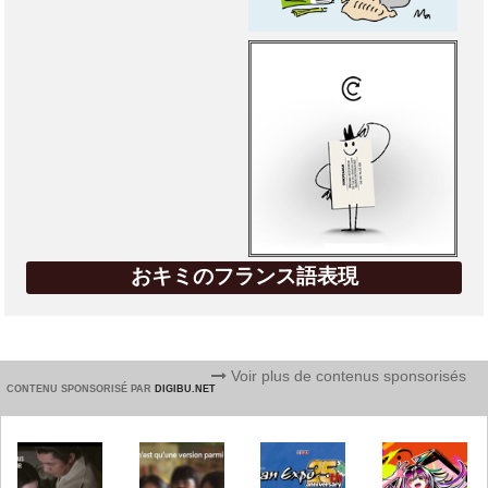
おキミのフランス語表現
Voir plus de contenus sponsorisés
CONTENU SPONSORISÉ PAR
DIGIBU.NET