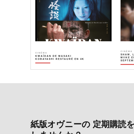
CINÉMA
CINÉMA
SHAM, 
KWAÏDAN DE MASAKI
MIIKE E
KOBAYASHI RESTAURÉ EN 4K
SEPTEM
紙版オヴニーの 定期購読