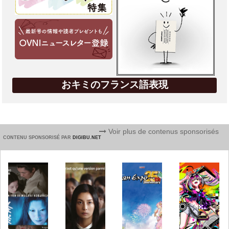
おキミのフランス語表現
Voir plus de contenus sponsorisés
CONTENU SPONSORISÉ PAR
DIGIBU.NET