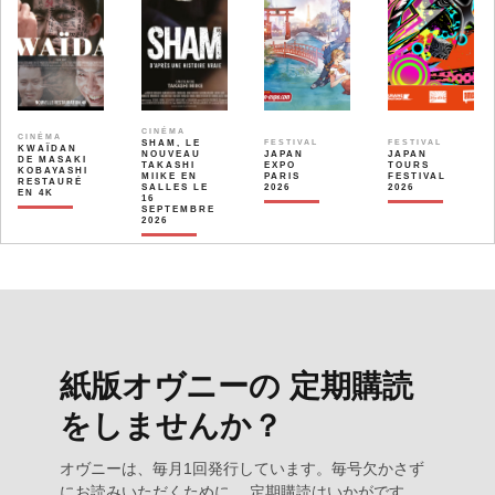
CINÉMA
CINÉMA
SHAM, LE
FESTIVAL
FESTIVAL
KWAÏDAN
NOUVEAU
JAPAN
JAPAN
DE MASAKI
TAKASHI
EXPO
TOURS
KOBAYASHI
MIIKE EN
PARIS
FESTIVAL
RESTAURÉ
SALLES LE
2026
2026
EN 4K
16
SEPTEMBRE
2026
紙版オヴニーの 定期購読
をしませんか？
オヴニーは、毎月1回発行しています。毎号欠かさず
にお読みいただくために、 定期購読はいかがです