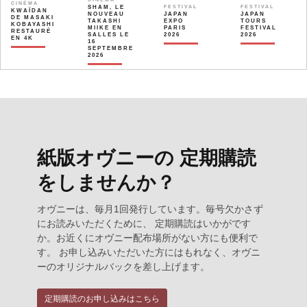
CINÉMA
SHAM, LE
FESTIVAL
FESTIVAL
KWAÏDAN
NOUVEAU
JAPAN
JAPAN
DE MASAKI
TAKASHI
EXPO
TOURS
KOBAYASHI
MIIKE EN
PARIS
FESTIVAL
RESTAURÉ
SALLES LE
2026
2026
EN 4K
16
SEPTEMBRE
2026
紙版オヴニーの 定期購読
をしませんか？
オヴニーは、毎月1回発行しています。毎号欠かさず
にお読みいただくために、 定期購読はいかがです
か。お近くにオヴニー配布場所がない方にも便利で
す。 お申し込みいただいた方にはもれなく、オヴニ
ーのオリジナルバックを差し上げます。
定期購読のお申し込みはこちら