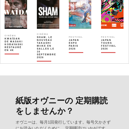
CINÉMA
CINÉMA
SHAM, LE
FESTIVAL
FESTIVAL
KWAÏDAN
NOUVEAU
JAPAN
JAPAN
DE MASAKI
TAKASHI
EXPO
TOURS
KOBAYASHI
MIIKE EN
PARIS
FESTIVAL
RESTAURÉ
SALLES LE
2026
2026
EN 4K
16
SEPTEMBRE
2026
紙版オヴニーの 定期購読
をしませんか？
オヴニーは、毎月1回発行しています。毎号欠かさず
にお読みいただくために、 定期購読はいかがです