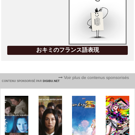
おキミのフランス語表現
Voir plus de contenus sponsorisés
CONTENU SPONSORISÉ PAR
DIGIBU.NET