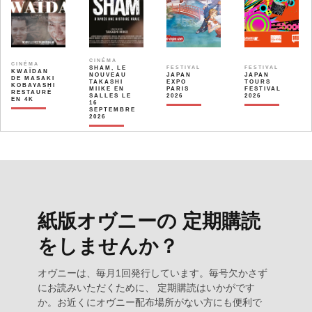
CINÉMA
CINÉMA
SHAM, LE
FESTIVAL
FESTIVAL
KWAÏDAN
NOUVEAU
JAPAN
JAPAN
DE MASAKI
TAKASHI
EXPO
TOURS
KOBAYASHI
MIIKE EN
PARIS
FESTIVAL
RESTAURÉ
SALLES LE
2026
2026
EN 4K
16
SEPTEMBRE
2026
紙版オヴニーの 定期購読
をしませんか？
オヴニーは、毎月1回発行しています。毎号欠かさず
にお読みいただくために、 定期購読はいかがです
か。お近くにオヴニー配布場所がない方にも便利で