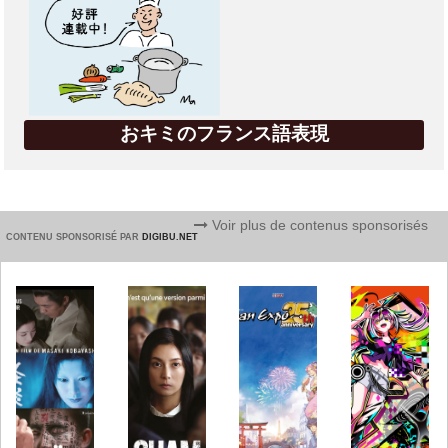
おキミのフランス語表現
Voir plus de contenus sponsorisés
CONTENU SPONSORISÉ PAR
DIGIBU.NET