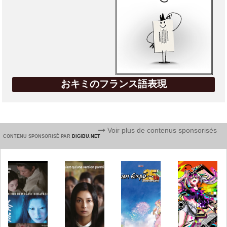
おキミのフランス語表現
Voir plus de contenus sponsorisés
CONTENU SPONSORISÉ PAR
DIGIBU.NET