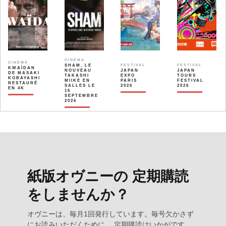
CINÉMA
CINÉMA
SHAM, LE
FESTIVAL
FESTIVAL
KWAÏDAN
NOUVEAU
JAPAN
JAPAN
DE MASAKI
TAKASHI
EXPO
TOURS
KOBAYASHI
MIIKE EN
PARIS
FESTIVAL
RESTAURÉ
SALLES LE
2026
2026
EN 4K
16
SEPTEMBRE
2026
紙版オヴニーの 定期購読
をしませんか？
オヴニーは、毎月1回発行しています。毎号欠かさず
にお読みいただくために、 定期購読はいかがです