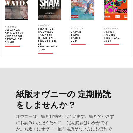
CINÉMA
CINÉMA
SHAM, LE
FESTIVAL
FESTIVAL
KWAÏDAN
NOUVEAU
JAPAN
JAPAN
DE MASAKI
TAKASHI
EXPO
TOURS
KOBAYASHI
MIIKE EN
PARIS
FESTIVAL
RESTAURÉ
SALLES LE
2026
2026
EN 4K
16
SEPTEMBRE
2026
紙版オヴニーの 定期購読
をしませんか？
オヴニーは、毎月1回発行しています。毎号欠かさず
にお読みいただくために、 定期購読はいかがです
か。お近くにオヴニー配布場所がない方にも便利で