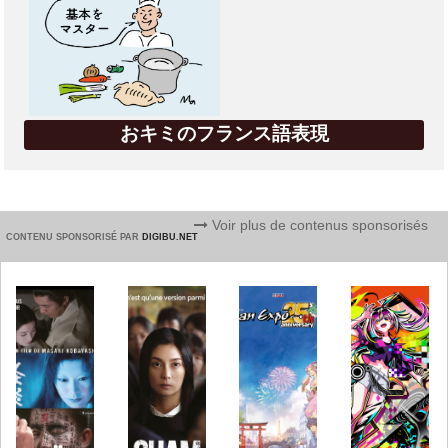
おキミのフランス語表現
Voir plus de contenus sponsorisés
CONTENU SPONSORISÉ PAR
DIGIBU.NET