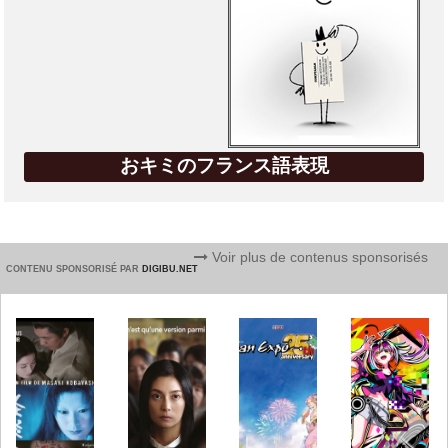
おキミのフランス語表現
Voir plus de contenus sponsorisés
CONTENU SPONSORISÉ PAR
DIGIBU.NET