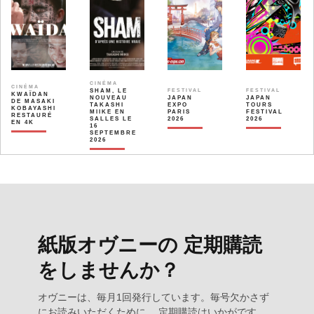
CINÉMA
CINÉMA
SHAM, LE
FESTIVAL
FESTIVAL
KWAÏDAN
NOUVEAU
JAPAN
JAPAN
DE MASAKI
TAKASHI
EXPO
TOURS
KOBAYASHI
MIIKE EN
PARIS
FESTIVAL
RESTAURÉ
SALLES LE
2026
2026
EN 4K
16
SEPTEMBRE
2026
紙版オヴニーの 定期購読
をしませんか？
オヴニーは、毎月1回発行しています。毎号欠かさず
にお読みいただくために、 定期購読はいかがです