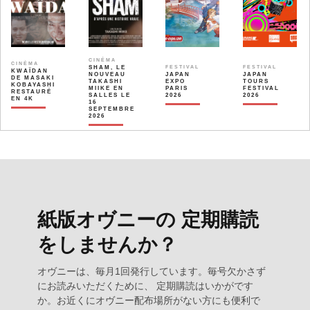
CINÉMA
CINÉMA
SHAM, LE
FESTIVAL
FESTIVAL
KWAÏDAN
NOUVEAU
JAPAN
JAPAN
DE MASAKI
TAKASHI
EXPO
TOURS
KOBAYASHI
MIIKE EN
PARIS
FESTIVAL
RESTAURÉ
SALLES LE
2026
2026
EN 4K
16
SEPTEMBRE
2026
紙版オヴニーの 定期購読
をしませんか？
オヴニーは、毎月1回発行しています。毎号欠かさず
にお読みいただくために、 定期購読はいかがです
か。お近くにオヴニー配布場所がない方にも便利で