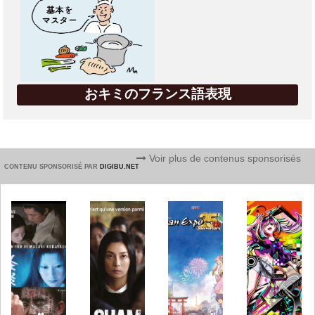
おキミのフランス語表現
Voir plus de contenus sponsorisés
CONTENU SPONSORISÉ PAR
DIGIBU.NET