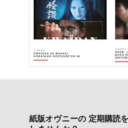
CINÉMA
CINÉMA
SHAM, 
KWAÏDAN DE MASAKI
MIIKE E
KOBAYASHI RESTAURÉ EN 4K
SEPTEM
紙版オヴニーの 定期購読