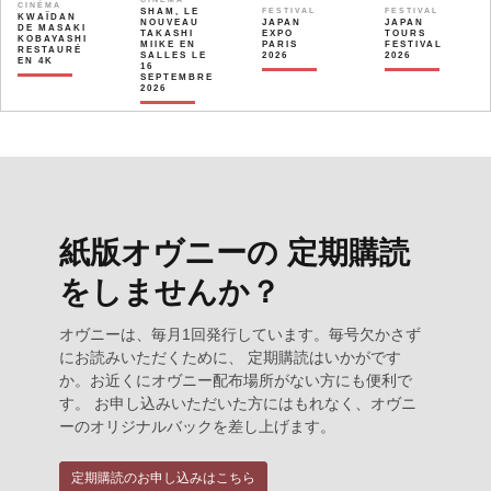
CINÉMA
SHAM, LE
FESTIVAL
FESTIVAL
KWAÏDAN
NOUVEAU
JAPAN
JAPAN
DE MASAKI
TAKASHI
EXPO
TOURS
KOBAYASHI
MIIKE EN
PARIS
FESTIVAL
RESTAURÉ
SALLES LE
2026
2026
EN 4K
16
SEPTEMBRE
2026
紙版オヴニーの 定期購読
をしませんか？
オヴニーは、毎月1回発行しています。毎号欠かさず
にお読みいただくために、 定期購読はいかがです
か。お近くにオヴニー配布場所がない方にも便利で
す。 お申し込みいただいた方にはもれなく、オヴニ
ーのオリジナルバックを差し上げます。
定期購読のお申し込みはこちら